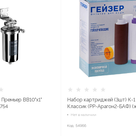
 Премьер BB10"x1"
Набор картриджей (3шт) К-1
0754
Классик (РР-Арагон2-БАФ) (
воды)50081
Нет в наличии
Код
54966