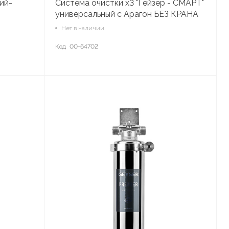
ий-
Система очистки х3 "Гейзер - СМАРТ"
универсальный с Арагон БЕЗ КРАНА
11050
Нет в наличии
Код
00-64702