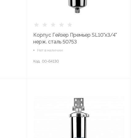
я
Корпус Гейзер Премьер SL10"x3/4"
нерж. сталь 50753
Нет в наличии
Код
00-64130