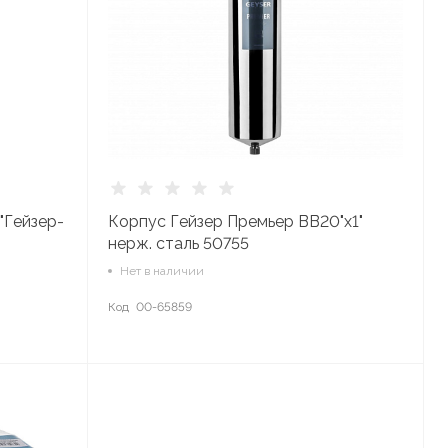
"Гейзер-
Корпус Гейзер Премьер BB20"x1"
нерж. сталь 50755
Нет в наличии
Код
00-65859