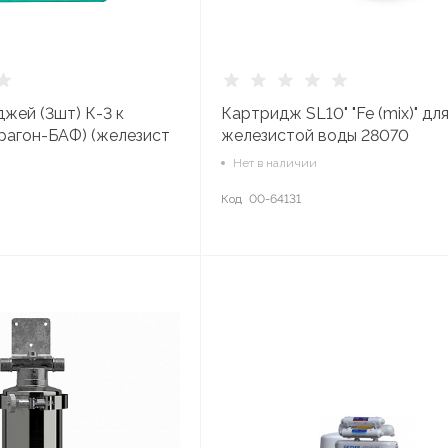
жей (3шт) К-3 к
Картридж SL10" "Fe (mix)" дл
рагон-БАФ) (железист
железистой воды 28070
Нет в наличии
Код
00-64131