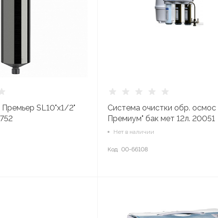
 Премьер SL10"x1/2"
Система очистки обр. осмос 
0752
Премиум" бак мет 12л. 20051
Нет в наличии
Код
00-66108