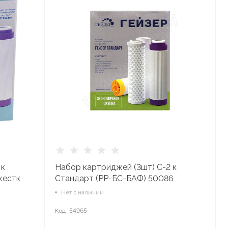
 к
Набор картриджей (3шт) С-2 к
жестк
Стандарт (РР-БС-БАФ) 50086
Нет в наличии
Код
54965