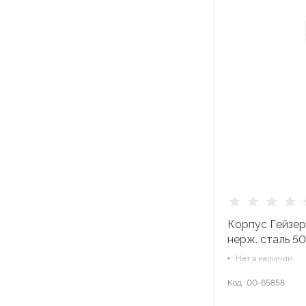
Корпус Гейзер
нерж. сталь 5
Нет в наличии
Код
00-65858