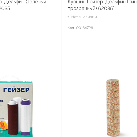
р-Дельфин (зеленый-
Кувшин Гейзер-Дельфин (син
2035
прозрачный) 62035**
Нет в наличии
Код
00-64726