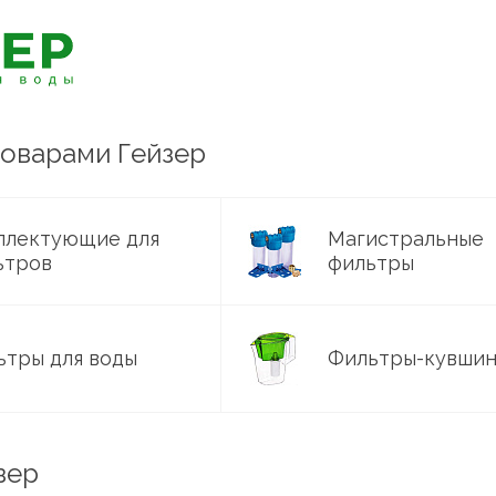
товарами Гейзер
плектующие для
Магистральные
ьтров
фильтры
ьтры для воды
Фильтры-кувши
зер