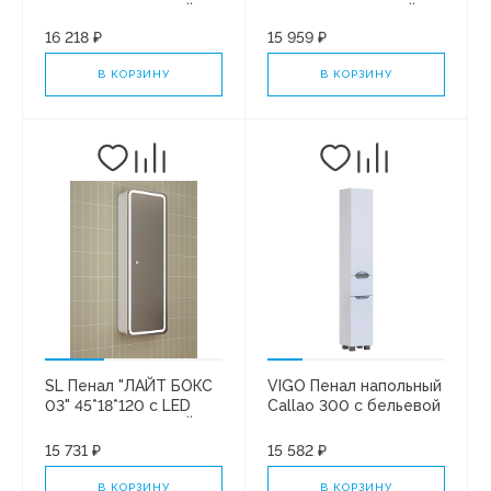
подсветкой БЕЛЫЙ
подсветкой БЕЛЫЙ
СОФТ
СОФТ
16 218 ₽
15 959 ₽
В КОРЗИНУ
В КОРЗИНУ
SL Пенал "ЛАЙТ БОКС
VIGO Пенал напольный
03" 45*18*120 с LED
Callao 300 с бельевой
подсветкой БЕЛЫЙ
корзиной
СОФТ
15 731 ₽
15 582 ₽
В КОРЗИНУ
В КОРЗИНУ