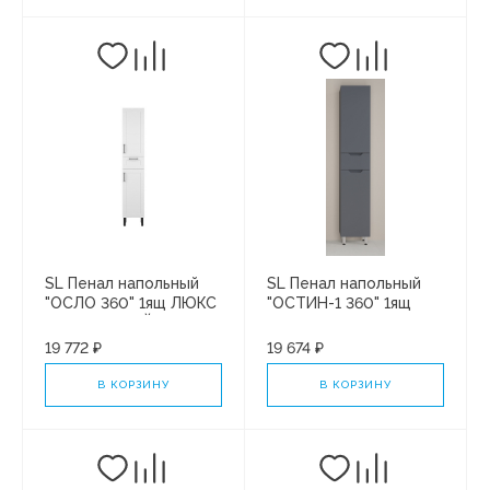
SL Пенал напольный
SL Пенал напольный
"ОСЛО 360" 1ящ ЛЮКС
"ОСТИН-1 360" 1ящ
ЯСЕНЬ БЕЛЫЙ СОФТ
ЛЮКС ГРАФИТ СОФТ
ПЛЮС
ПЛЮС
19 772 ₽
19 674 ₽
В КОРЗИНУ
В КОРЗИНУ