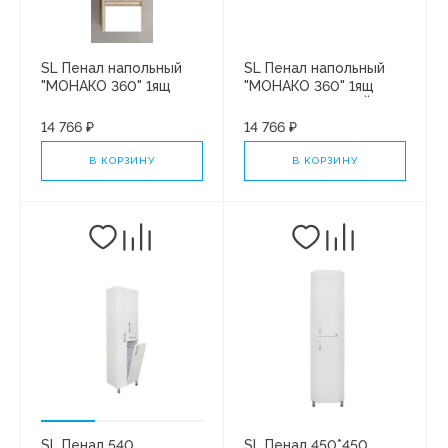
SL Пенал напольный
SL Пенал напольный
"МОНАКО 360" 1ящ
"МОНАКО 360" 1ящ
ПЛЮС ОРИНОКО/
ОРИНОКО/БЕЛЫЙ
БЕЛЫЙ ЛАКОБЕЛЬ
ЛАКОБЕЛЬ Левый
14 766 ₽
14 766 ₽
В КОРЗИНУ
В КОРЗИНУ
SL Пенал 540
SL Пенал 450*450