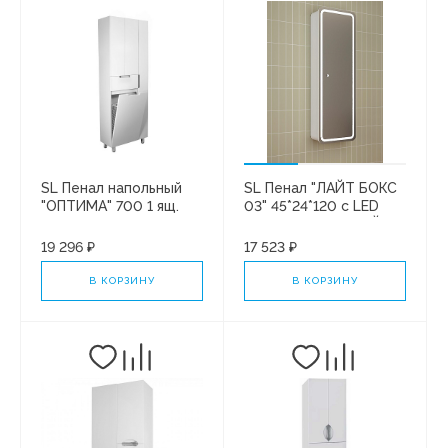
SL Пенал напольный
SL Пенал "ЛАЙТ БОКС
"ОПТИМА" 700 1 ящ.
03" 45*24*120 с LED
корзина+отделение
подсветкой БЕЛЫЙ
под халаты
СОФТ
19 296 ₽
17 523 ₽
В КОРЗИНУ
В КОРЗИНУ