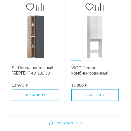
SL Пенал напольный
VIGO Пенал
"БЕРГЕН" 40*181*30
комбинированный
ГРАФИТ СОФТ
Grani 640 под
стиральную машину
13 970 ₽
13 886 ₽
В КОРЗИНУ
В КОРЗИНУ
ПОКАЗАТЬ ЕЩЕ