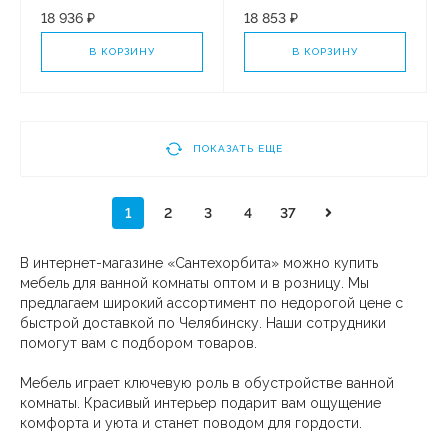
АЛЬБА 80" ЛЮКС
АЛЬБА 70" ЛЮКС
18 936 ₽
18 853 ₽
ГРАФИТ СОФТ ПЛЮС
ГРАФИТ СОФТ ПЛЮС
В КОРЗИНУ
В КОРЗИНУ
ПОКАЗАТЬ ЕЩЕ
1
2
3
4
37
В интернет-магазине «Сантехорбита» можно купить
мебель для ванной комнаты оптом и в розницу. Мы
предлагаем широкий ассортимент по недорогой цене с
быстрой доставкой по Челябинску. Наши сотрудники
помогут вам с подбором товаров.
Мебель играет ключевую роль в обустройстве ванной
комнаты. Красивый интерьер подарит вам ощущение
комфорта и уюта и станет поводом для гордости.