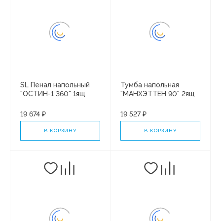
SL Пенал напольный
Тумба напольная
"ОСТИН-1 360" 1ящ
"МАНХЭТТЕН 90" 2ящ
ЛЮКС ГРАФИТ СОФТ
под рак. "Paola АЛЬБА
ПЛЮС
90" PLUS/БЕЛЫЙ
19 674 ₽
19 527 ₽
МАТОВЫЙ
В КОРЗИНУ
В КОРЗИНУ