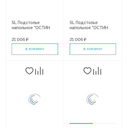
SL Подстолье
SL Подстолье
напольное "ОСТИН
напольное "ОСТИН
100" 2 ящ. под рак.
100" 2 ящ. под рак.
"МИРАНДА 100" ЛЮКС
"Paola ЭЛЕГАНТ 100"
21 006 ₽
21 006 ₽
БЕЛЫЙ СОФТ ПЛЮС
ЛЮКС БЕЛЫЙ СОФТ
ПЛЮС
В КОРЗИНУ
В КОРЗИНУ