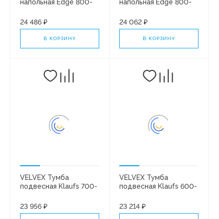
напольная Edge 800-
напольная Edge 800-
0-2 (9696) графит
0-2 (9696) белый
глянец
24 486 ₽
24 062 ₽
В КОРЗИНУ
В КОРЗИНУ
VELVEX Тумба
VELVEX Тумба
подвесная Klaufs 700-
подвесная Klaufs 600-
0-2 (Como)
0-2 (Como)
23 956 ₽
23 214 ₽