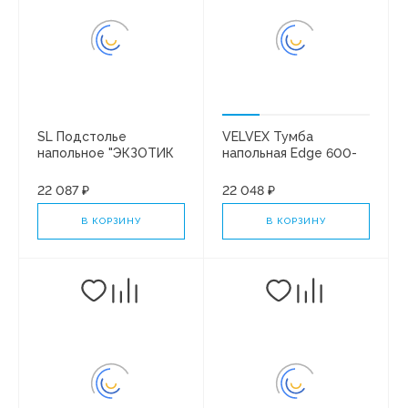
SL Подстолье
VELVEX Тумба
напольное "ЭКЗОТИК
напольная Edge 600-
80" 3 ящ. под ум. Paola
0-2 (9696) белый
АЛЬБА 80. 3 фасада
глянец
22 087 ₽
22 048 ₽
бетон
В КОРЗИНУ
В КОРЗИНУ