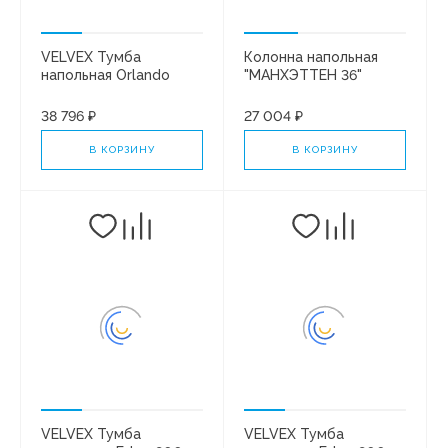
VELVEX Тумба
Колонна напольная
напольная Orlando
"МАНХЭТТЕН 36"
1200-0-4 (Classica)
1ящ/2 створка ПЛЮС/
белый матовый
БЕЛЫЙ МАТОВЫЙ
38 796 ₽
27 004 ₽
В КОРЗИНУ
В КОРЗИНУ
VELVEX Тумба
VELVEX Тумба