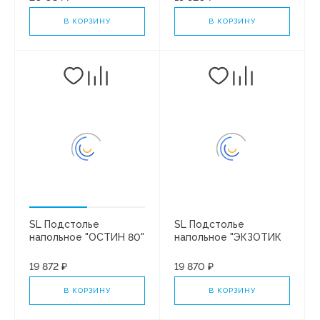
В КОРЗИНУ
В КОРЗИНУ
SL Подстолье
SL Подстолье
напольное "ОСТИН 80"
напольное "ЭКЗОТИК
2 ящ. под рак. "Paola
60" (3ящ) под ум. Paola
АЛЬБА 80" ЛЮКС
АЛЬБА 60 БЕТОН 3
19 872 ₽
19 870 ₽
БЕЛЫЙ СОФТ ПЛЮС
ФАСАДА ПЛЮС
В КОРЗИНУ
В КОРЗИНУ