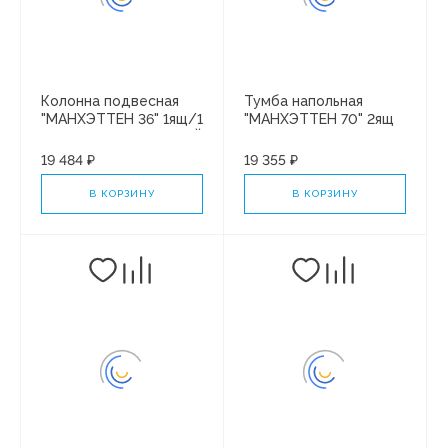
Колонна подвесная
Тумба напольная
"МАНХЭТТЕН 36" 1ящ/1
"МАНХЭТТЕН 70" 2ящ
створка ПЛЮС/БЕЛЫЙ
под рак. "Paola АЛЬБА
МАТОВЫЙ
70" ПЛЮС/БЕЛЫЙ
19 484 ₽
19 355 ₽
МАТОВЫЙ
В КОРЗИНУ
В КОРЗИНУ