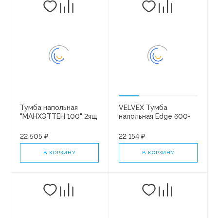
Тумба напольная
VELVEX Тумба
"МАНХЭТТЕН 100" 2ящ
напольная Edge 600-
под рак. "КЛАССИКА
0-2 (9696) графит
100" ПЛЮС/БЕЛЫЙ
22 505 ₽
22 154 ₽
МАТОВЫЙ
В КОРЗИНУ
В КОРЗИНУ