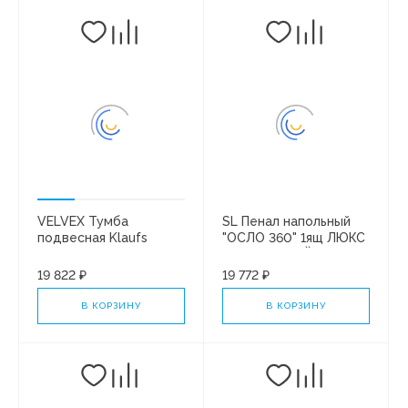
VELVEX Тумба
SL Пенал напольный
подвесная Klaufs
"ОСЛО 360" 1ящ ЛЮКС
1000-0-1 (Марио)
ЯСЕНЬ БЕЛЫЙ СОФТ
(белый)
ПЛЮС
19 822 ₽
19 772 ₽
В КОРЗИНУ
В КОРЗИНУ