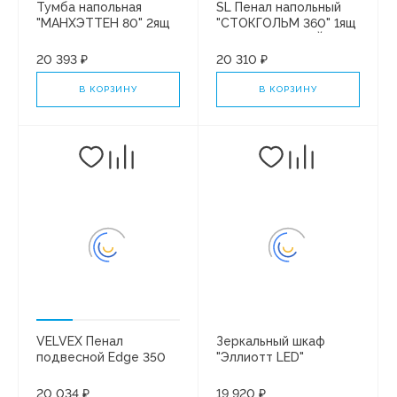
Тумба напольная
SL Пенал напольный
"МАНХЭТТЕН 80" 2ящ
"СТОКГОЛЬМ 360" 1ящ
под рак. "Paola АЛЬБА
НЕБУЛА/ЧЕРНЫЙ
80" ПЛЮС/БЕЛЫЙ
СОФТ PUSH
20 393 ₽
20 310 ₽
МАТОВЫЙ
В КОРЗИНУ
В КОРЗИНУ
VELVEX Пенал
Зеркальный шкаф
подвесной Edge 350
"Эллиотт LED"
графит
800х800 с розеткой
справа МВК014
20 034 ₽
19 920 ₽