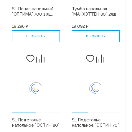
SL Пенал напольный
Тумба напольная
"ОПТИМА" 700 1 ящ.
"МАНХЭТТЕН 80" 2ящ
корзина+отделение
под рак. "Paola АЛЬБА
под халаты
80/Classica 80" PLUS/
19 296 ₽
19 092 ₽
ГРАФИТ
В КОРЗИНУ
В КОРЗИНУ
SL Подстолье
SL Подстолье
напольное "ОСТИН 80"
напольное "ОСТИН 70"
2 ящ. под рак. "Paola
2 ящ. под рак. "Paola