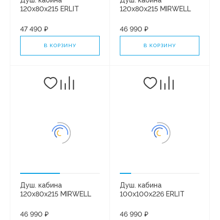
Душ. кабина
Душ. кабина
120x80x215 ERLIT
120x80x215 MIRWELL
ER3512TPL-C3-RUS
MR3512PR-C3-RUS
высокий поддон.
низкий поддон. Белая/
47 490 ₽
46 990 ₽
Белая/матовая
матовая
В КОРЗИНУ
В КОРЗИНУ
Душ. кабина
Душ. кабина
120x80x215 MIRWELL
100x100x226 ERLIT
MR3512PL-C3-RUS
ER351026-C3-RUS
низкий поддон. Белая/
средний поддон.
46 990 ₽
46 990 ₽