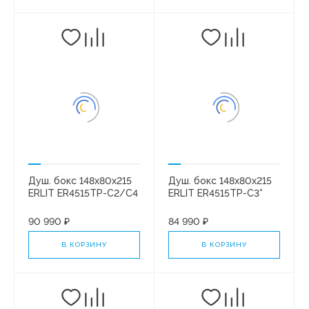
Душ. бокс 148x80x215
Душ. бокс 148x80x215
ERLIT ER4515TP-C2/C4
ERLIT ER4515TP-C3*
высокий поддон.
Черная/тониров.
90 990 ₽
84 990 ₽
В КОРЗИНУ
В КОРЗИНУ