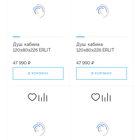
Душ. кабина
Душ. кабина
120x80x226 ERLIT
120x80x226 ERLIT
ER351226R-C3-RUS
ER351226L-C3-RUS
средний поддон.
средний поддон.
47 990 ₽
47 990 ₽
Белая/матовая
Белая/матовая
В КОРЗИНУ
В КОРЗИНУ