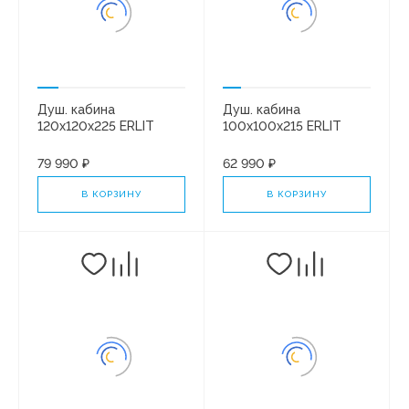
Душ. кабина
Душ. кабина
120x120x225 ERLIT
100x100x215 ERLIT
ER5720TB4-RUS*
ER571017-C24-RUS
высокий поддон.
низкий поддон.
79 990 ₽
62 990 ₽
Черная/тонированная
Черная/тонированная
В КОРЗИНУ
В КОРЗИНУ