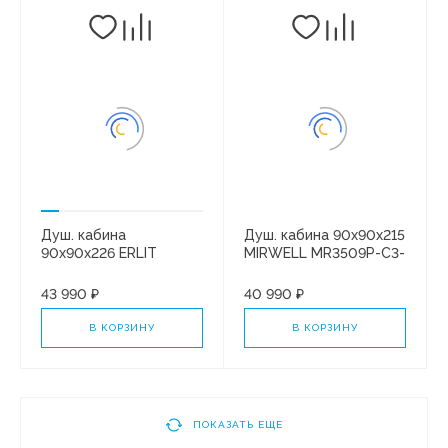
Душ. кабина
Душ. кабина 90x90x215
90x90x226 ERLIT
MIRWELL MR3509P-C3-
ER350926-C2-RUS
RUS* низкий поддон.
средний поддон.
Белая/матовая
43 990 ₽
40 990 ₽
Черная/тонир.
В КОРЗИНУ
В КОРЗИНУ
ПОКАЗАТЬ ЕЩЕ