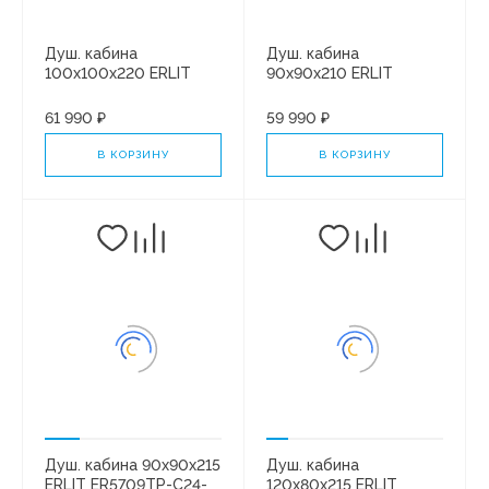
Душ. кабина
Душ. кабина
100x100x220 ERLIT
90x90x210 ERLIT
ER571026-C24-RUS
ER570917-C24-RUS
средний поддон.
низкий поддон.
61 990 ₽
59 990 ₽
Черная/тонированная
Черная/тонированная
В КОРЗИНУ
В КОРЗИНУ
Душ. кабина 90x90x215
Душ. кабина
ERLIT ER5709TP-C24-
120x80x215 ERLIT