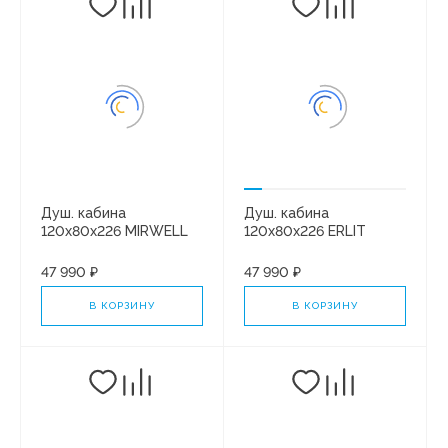
Душ. кабина
Душ. кабина
120x80x226 MIRWELL
120x80x226 ERLIT
MR351226L-C3-RUS
ER351226R-C2-RUS
средний поддон.
средний поддон.
47 990 ₽
47 990 ₽
Белая/матовая
Черная/тонированная
В КОРЗИНУ
В КОРЗИНУ