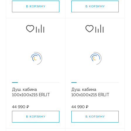
матов.
Хром/матовая
В КОРЗИНУ
В КОРЗИНУ
Душ. кабина
Душ. кабина
100x100x215 ERLIT
100x100x215 ERLIT
ER3510TP-C4-RUS
ER3510TP-C3-RUS
высокий поддон.
высокий поддон
44 990 ₽
44 990 ₽
Черная/тонированная
хром/матовое
В КОРЗИНУ
В КОРЗИНУ