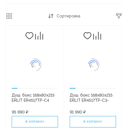
Сортировка
Душ. бокс 168x80x215
Душ. бокс 168x80x215
ERLIT ER4517TP-C4
ERLIT ER4517TP-C3-
высокий поддон.
RUS
Тонированное стекло
95 990 ₽
91 990 ₽
В КОРЗИНУ
В КОРЗИНУ