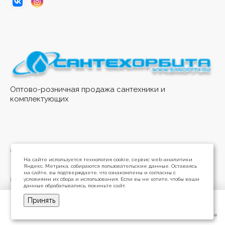
Оптово-розничная продажа сантехники и
комплектующих
© 2026 Интернет-магазин Сантехорбита
На сайте используется технология cookie, сервис web-аналитики
Яндекс. Метрика, собираются пользовательские данные. Оставаясь
на сайте, вы подтверждаете, что ознакомлены и согласны с
Политика конфиденциальности
условиями их сбора и использования. Если вы не хотите, чтобы ваши
данные обрабатывались, покиньте сайт.
Разработано в
Принять
Главная
Главная
Кабинет
Кабинет
Корзина
Корзина
Избранные
Избранные
Сравнение
Сравнение