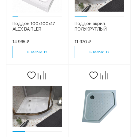
Поддон 100х100х17
Поддон акрил.
ALEX BAITLER
ПОЛУКРУГЛЫЙ
AB10017H-1*
Палермо 90х90 бел
квадратный, в сборе
/Santek/ 302478
14 965 ₽
11 970 ₽
В КОРЗИНУ
В КОРЗИНУ