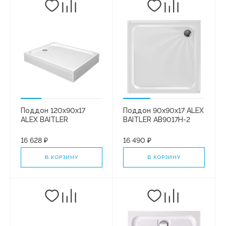
Поддон 120х90х17
Поддон 90х90х17 ALEX
ALEX BAITLER
BAITLER AB9017H-2
AB12917H-1
квадратный, в сборе
прямоугольный, в
16 628 ₽
16 490 ₽
сборе
В КОРЗИНУ
В КОРЗИНУ