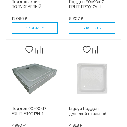
Поддон акрил.
Поддон 90х90х17
ПОЛУКРУГЛЫЙ
ERLIT ER9017V-1
Палермо 80х80 бел
пятиугольный, в сборе
/Santek/ 302477
11 086 ₽
8 207 ₽
В КОРЗИНУ
В КОРЗИНУ
Поддон 90х90х17
Ligeya Поддон
ERLIT ER9017H-1
душевой стальной
прямоугольный, в
900*900*150
сборе
7 990 ₽
4 918 ₽