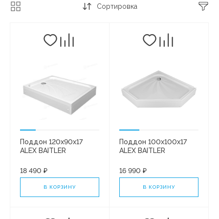
Сортировка
Поддон 120х90х17
Поддон 100х100х17
ALEX BAITLER
ALEX BAITLER
AB12917H-1 прямоуг.
AB10017V-1
стеклоровинг в сборе*
пятиугольный, в сборе
18 490 ₽
16 990 ₽
В КОРЗИНУ
В КОРЗИНУ