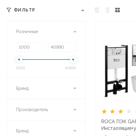
ФИЛЬТР
Розничные
1000
40990
Бренд
Производитель
ROCA ПЭК GA
Инсталляция+у
Бренд
893104100