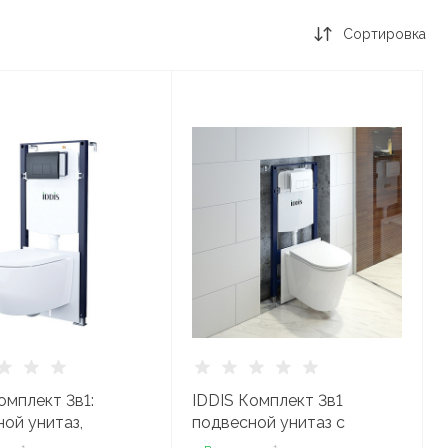
Сортировка
омплект 3в1:
IDDIS Комплект 3в1
ой унитаз,
подвесной унитаз с
яция и клавиша
инсталляцией,клавиша