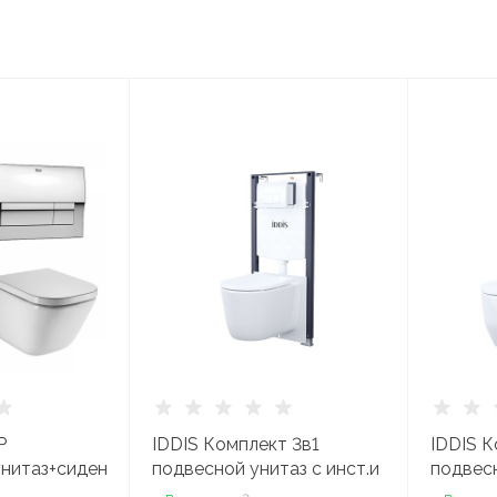
P
IDDIS Комплект 3в1
IDDIS К
нитаз+сиденье+кнопка
подвесной унитаз с инст.и
подвесн
клавишей смыва
инсталл