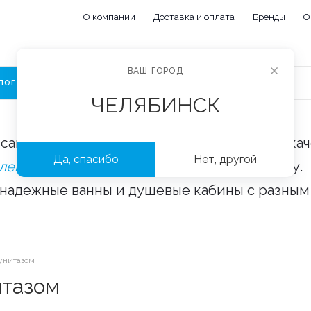
О компании
Доставка и оплата
Бренды
О
ВАШ ГОРОД
ЛОГ
ЧЕЛЯБИНСК
сайте «Сантехорбита» вы можете купить ка
Да, спасибо
Нет, другой
плектующие и аксессуары
оптом и в розницу.
 надежные ванны и душевые кабины с разным
унитазом
итазом