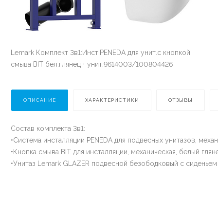
Lemark Комплект 3в1:Инст.PENEDA для унит.с кнопкой
смыва BIT бел.глянец + унит.9614003/100804426
ОПИСАНИЕ
ХАРАКТЕРИСТИКИ
ОТЗЫВЫ
Состав комплекта 3в1:
•Система инсталляции PENEDA для подвесных унитазов, механ
•Кнопка смыва BIT для инсталляции, механическая, белый глян
•Унитаз Lemark GLAZER подвесной безободковый с сиденьем 