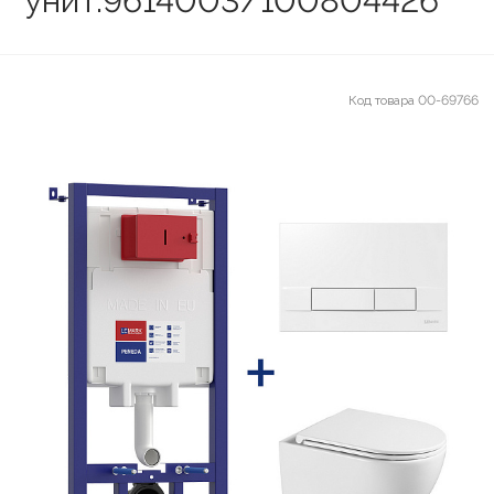
унит.9614003/100804426
Код товара
00-69766