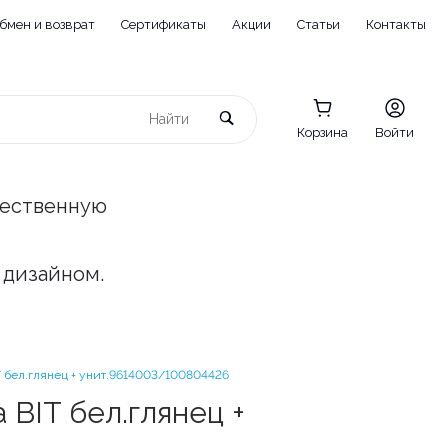
бмен и возврат
Сертификаты
Акции
Статьи
Контакты
Корзина
Войти
чественную
 дизайном.
T бел.глянец + унит.9614003/100804426
BIT бел.глянец +