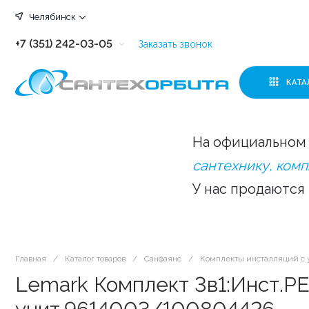
Челябинск
+7 (351) 242-03-05
Заказать звонок
+7 (351) 242-03-63
КАТА
+7 (351) 242-03-07
+7 (351) 242-03-43
На официальном 
+7 (351) 242-03-83
сантехнику, ком
У нас продаются
Главная
/
Каталог товаров
/
Санфаянс
/
Комплекты инсталляций с 
Lemark Комплект 3в1:Инст.PE