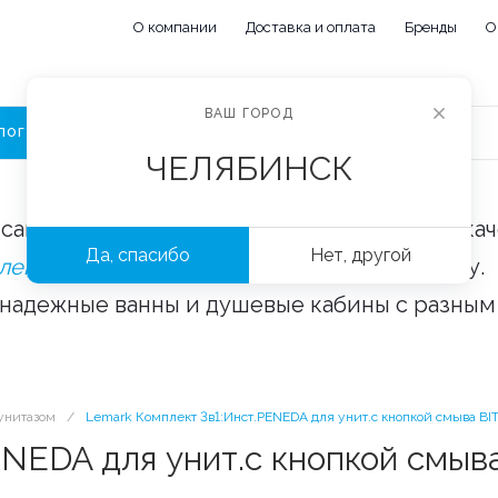
О компании
Доставка и оплата
Бренды
О
ВАШ ГОРОД
ЛОГ
ЧЕЛЯБИНСК
сайте «Сантехорбита» вы можете купить ка
Да, спасибо
Нет, другой
плектующие и аксессуары
оптом и в розницу.
 надежные ванны и душевые кабины с разным
унитазом
/
Lemark Комплект 3в1:Инст.PENEDA для унит.с кнопкой смыва BI
NEDA для унит.с кнопкой смыва 