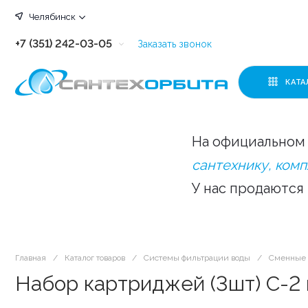
Челябинск
+7 (351) 242-03-05
Заказать звонок
+7 (351) 242-03-63
КАТА
+7 (351) 242-03-07
+7 (351) 242-03-43
На официальном 
+7 (351) 242-03-83
сантехнику, ком
У нас продаются
Главная
/
Каталог товаров
/
Системы фильтрации воды
/
Сменные 
Набор картриджей (3шт) С-2