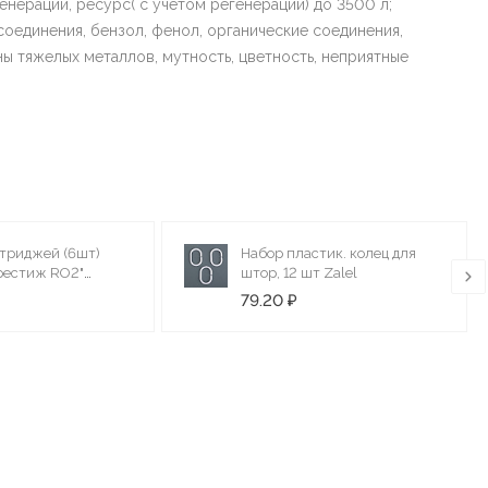
енерации, ресурс( с учетом регенерации) до 3500 л;
соединения, бензол, фенол, органические соединения,
ны тяжелых металлов, мутность, цветность, неприятные
триджей (6шт)
Набор пластик. колец для
рестиж RO2"
штор, 12 шт Zalel
,CBC10, мембр,
79.20 ₽
остфильтр) 50088