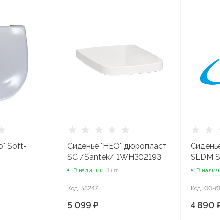
" Soft-
Сиденье "НЕО" дюропласт
Сиденье
/
SC /Santek/ 1WH302193
SLDM S
/Sanita
В наличии
1 шт
В нали
Код
58247
Код
00-6
5 099 ₽
4 890 