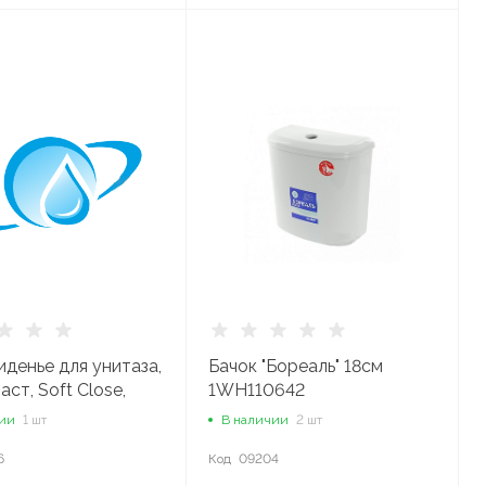
иденье для унитаза,
Бачок "Бореаль" 18см
ст, Soft Close,
1WH110642
x 003DPSEi31
чии
1 шт
В наличии
2 шт
6
Код
09204