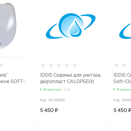
аль"
IDDIS Сиденье для унитаза,
IDDIS С
нкое SOFT-
дюропласт CALDPSEi31
Soft-Cl
k/
126 Dp 
В наличии
1 шт
В нали
ля
Код
00-65085
Код
0646
5 450 ₽
5 450 