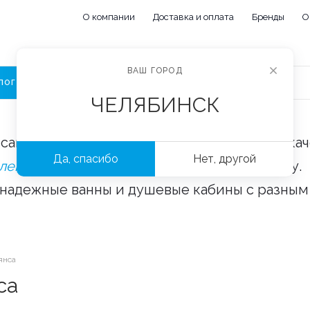
О компании
Доставка и оплата
Бренды
О
ВАШ ГОРОД
ЛОГ
ЧЕЛЯБИНСК
сайте «Сантехорбита» вы можете купить ка
Да, спасибо
Нет, другой
плектующие и аксессуары
оптом и в розницу.
 надежные ванны и душевые кабины с разным
янса
са