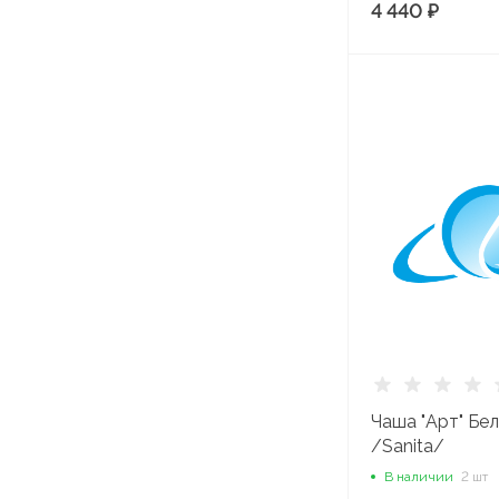
4 440 ₽
Уплотнительные
материалы
Шланги
сантехнические
Чаша "Арт" Бел
/Sanita/
В наличии
2 шт