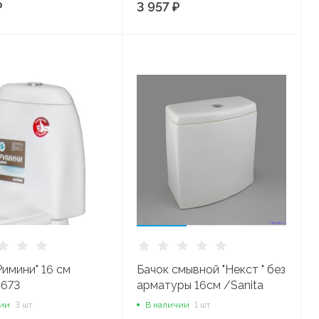
₽
3 957 ₽
Римини" 16 см
Бачок смывной "Некст " без
673
арматуры 16см /Sanita
LUX/
чии
3 шт
В наличии
1 шт