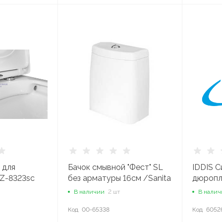
 для
Бачок смывной "Фест" SL
IDDIS С
AZ-8323sc
без арматуры 16см /Sanita
дюропла
LUX/
Easy Fi
В наличии
2 шт
В нали
Код
00-65338
Код
6052