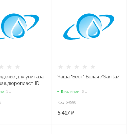
иденье для унитаза
Чаша "Бест" Белая /Sanita/
ose.дюропласт ID
Sc
чии
1 шт
В наличии
6 шт
5
Код
54598
₽
5 417 ₽