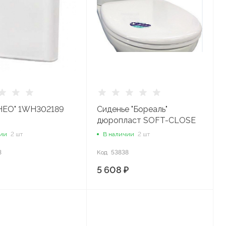
"НЕО" 1WH302189
Сиденье "Бореаль"
дюропласт SOFT-CLOSE
/Santek/ 1WH302050
чии
2 шт
В наличии
2 шт
3
Код
53838
5 608 ₽