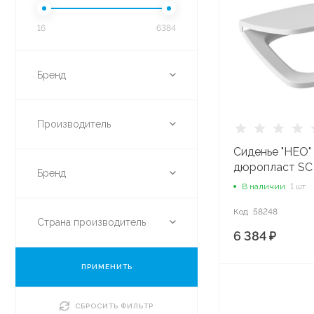
16
6384
Бренд
Производитель
Сиденье "НЕО"
дюропласт SC
Бренд
1WH302450
В наличии
1 шт
Код
58248
Страна производитель
6 384 ₽
ПРИМЕНИТЬ
СБРОСИТЬ ФИЛЬТР