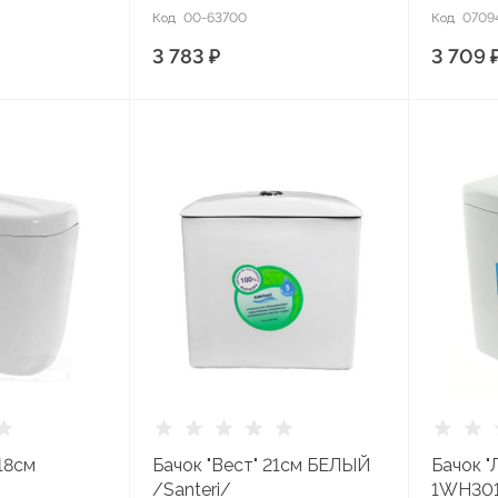
Код
00-63700
Код
0709
3 783 ₽
3 709 
18см
Бачок "Вест" 21см БЕЛЫЙ
Бачок "
/Santeri/
1WH30