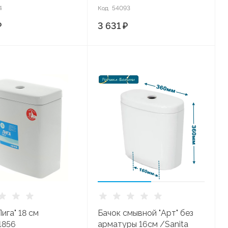
4
Код
54093
₽
3 631 ₽
Лига" 18 см
Бачок смывной "Арт" без
1856
арматуры 16см /Sanita