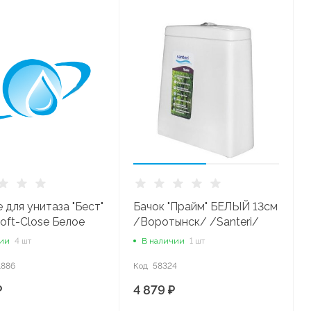
 для унитаза "Бест"
Бачок "Прайм" БЕЛЫЙ 13см
oft-Close Белое
/Воротынск/ /Santeri/
Lux/
чии
4 шт
В наличии
1 шт
1886
Код
58324
₽
4 879 ₽