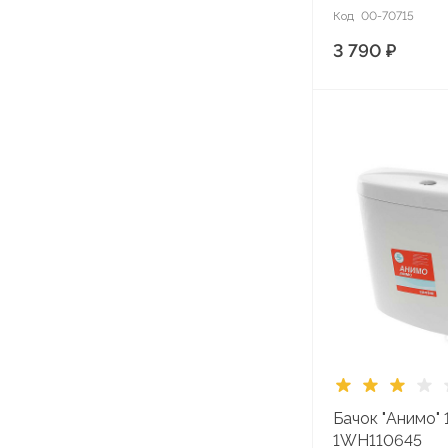
Код
00-70715
3 790 ₽
Бачок "Анимо" 
1WH110645