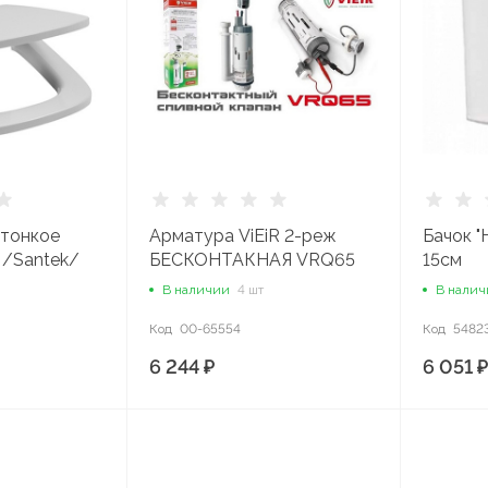
 тонкое
Арматура ViEiR 2-реж
Бачок 
 /Santek/
БЕСКОНТАКНАЯ VRQ65
15см
(1/20)
В наличии
4 шт
В нали
Код
00-65554
Код
5482
6 244 ₽
6 051 ₽