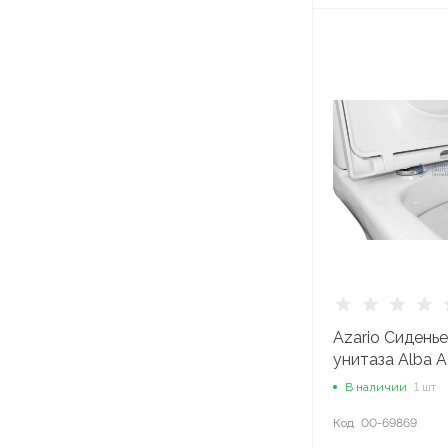
Санфаянс
Системы вентиляции
Системы теплого пола
Системы фильтрации
воды
Сливная арматура
Azario Сиденье
Смесители
унитаза Alba 
В наличии
1 шт
Трубопроводные
Код
00-69869
системы