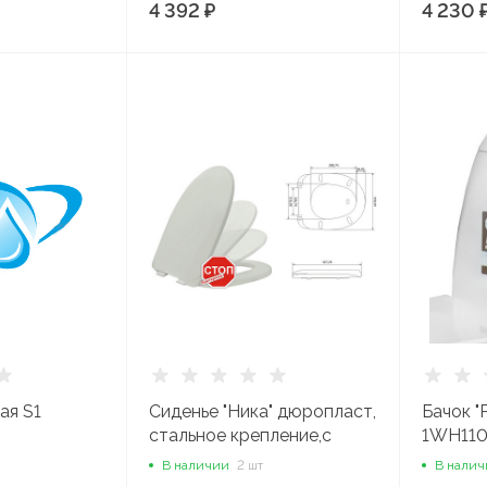
4 392 ₽
4 230 
ая S1
Сиденье "Ника" дюропласт,
Бачок "
стальное крепление,с
1WH110
микролифтом, белое
В наличии
2 шт
В нали