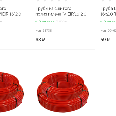
ого
Трубы из сшитого
Труба 
IEIR"16*2,0
полиэтилена "VIEIR"16*2,0
16х2,0 
100м)
PEX-B-EVOH (200м)
 м
В наличии
1 200 м
В нали
*2,0-100
КРАСНАЯ DN16*2,0-200
Код
53708
Код
00-6
63 ₽
59 ₽