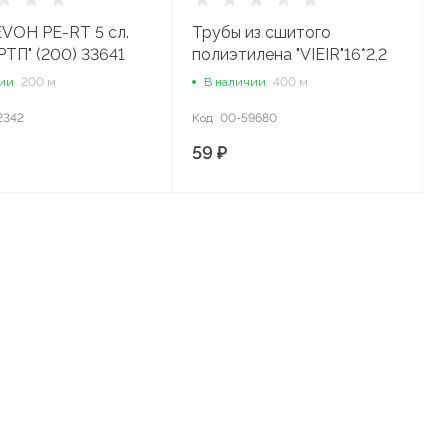
EVOH PE-RT 5 сл.
Трубы из сшитого
"РТП" (200) 33641
полиэтилена "VIEIR"16*2,2
PEX-B-EVOH (200м)
чии
200 м
В наличии
400 м
ФИОЛЕТОВАЯ DN16*2,2-
2342
200
Код
00-59680
59 ₽