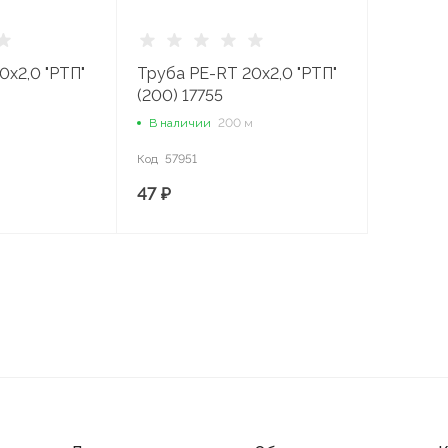
0х2,0 "РТП"
Труба PE-RT 20х2,0 "РТП"
(200) 17755
В наличии
200 м
Код
57951
47 ₽