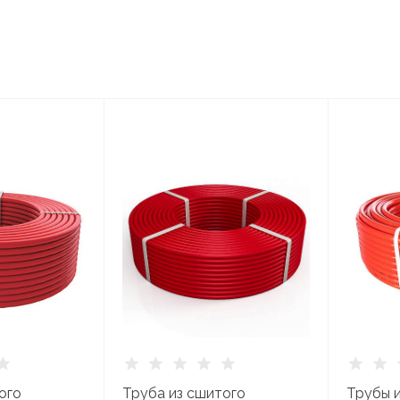
ого
Труба из сшитого
Трубы 