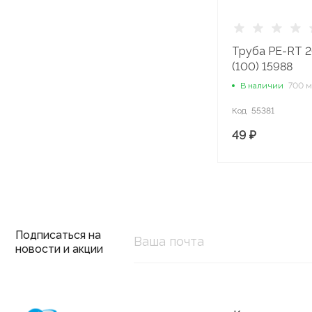
оборудование
Полотенцесушители
Труба PE-RT 2
(100) 15988
В наличии
700 м
Радиаторы
Код
55381
Санфаянс
49 ₽
Системы вентиляции
Системы теплого пола
Подписаться на
новости и акции
Системы фильтрации
воды