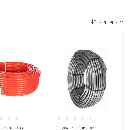
Сортировка
из сшитого
Труба из сшитого