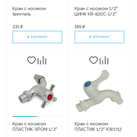
Кран с носиком
Кран с носиком 1/2"
(вентиль
ЦИНК KR-820C-1/2"
водоразборный) 1/2"
"KRAFTECO"
ЛАТУНЬ тип СССР
231 ₽
189 ₽
В КОРЗИНУ
В КОРЗИНУ
Кран с носиком
Кран с носиком
ПЛАСТИК-ХРОМ 1/2"
ПЛАСТИК 1/2" KW1712
Вентиль (1/300)
(1/300)