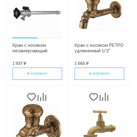
Кран с носиком
Кран с носиком РЕТРО
незамерзающий
удлиненный 1/2"
1/2"x3/4"НР L=250мм
ЛАТУНЬ VR321 ViEiR
VRGL20-250
(1/50)
1 937 ₽
1 665 ₽
В КОРЗИНУ
В КОРЗИНУ