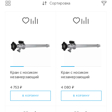
Сортировка
Кран с носиком
Кран с носиком
незамерзающий
незамерзающий
1/2"x3/4"НР L=450мм
1/2"x3/4"НР L=350мм
VRGL20-450
VRGL20-350
4 753 ₽
4 080 ₽
В КОРЗИНУ
В КОРЗИНУ