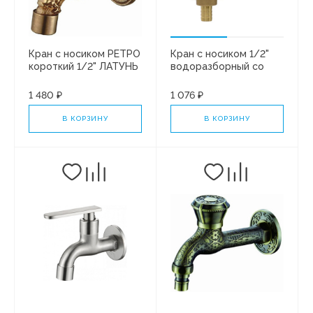
Кран с носиком РЕТРО
Кран с носиком 1/2"
короткий 1/2" ЛАТУНЬ
водоразборный со
VR322 ViEiR (1/50)
штуцером ЛАТУНЬ
VR260 ViEiR (8/64)
1 480 ₽
1 076 ₽
В КОРЗИНУ
В КОРЗИНУ