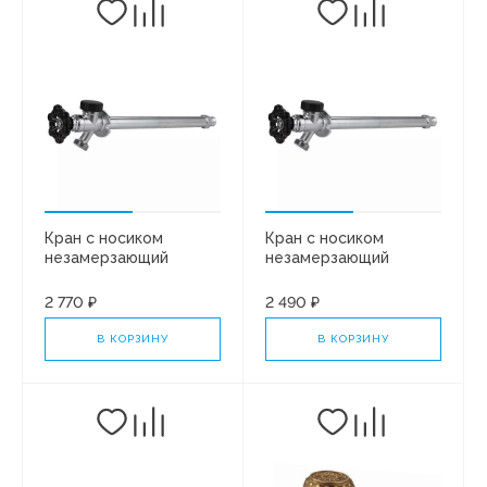
Кран с носиком
Кран с носиком
незамерзающий
незамерзающий
1/2"x3/4"НР L=650мм
1/2"x3/4"НР L=550мм
VRGL20-650
VRGL20-550
2 770 ₽
2 490 ₽
В КОРЗИНУ
В КОРЗИНУ