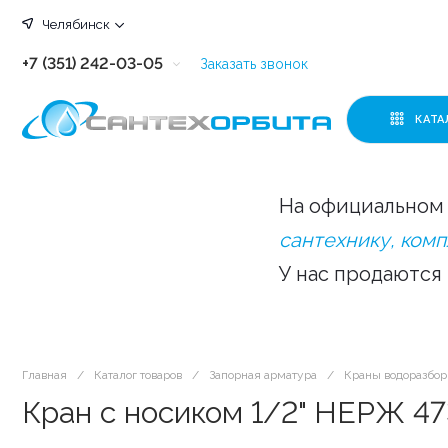
Челябинск
+7 (351) 242-03-05
Заказать звонок
+7 (351) 242-03-63
КАТА
+7 (351) 242-03-07
+7 (351) 242-03-43
На официальном 
+7 (351) 242-03-83
сантехнику, ком
У нас продаются
Главная
/
Каталог товаров
/
Запорная арматура
/
Краны водоразбо
Кран с носиком 1/2" НЕРЖ 47