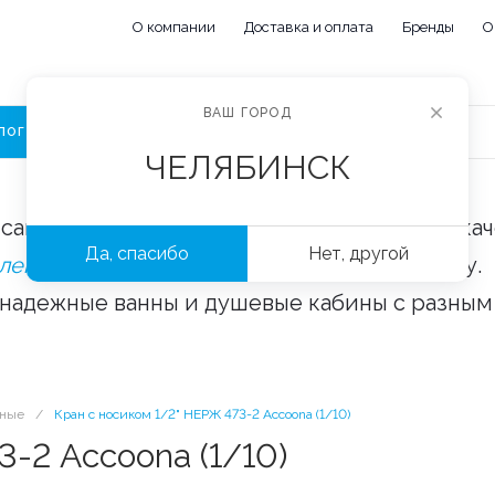
О компании
Доставка и оплата
Бренды
О
ВАШ ГОРОД
ЛОГ
ЧЕЛЯБИНСК
сайте «Сантехорбита» вы можете купить ка
Да, спасибо
Нет, другой
плектующие и аксессуары
оптом и в розницу.
 надежные ванны и душевые кабины с разным
рные
/
Кран с носиком 1/2" НЕРЖ 473-2 Accoona (1/10)
3-2 Accoona (1/10)