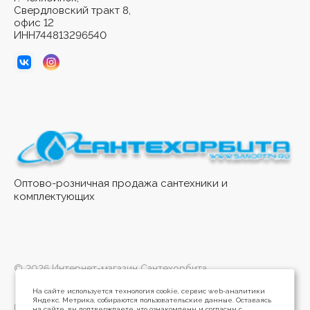
Свердловский тракт 8,
офис 12
ИНН744813296540
Оптово-розничная продажа сантехники и
комплектующих
© 2026 Интернет-магазин Сантехорбита
На сайте используется технология cookie, сервис web-аналитики
Яндекс. Метрика, собираются пользовательские данные. Оставаясь
Политика конфиденциальности
на сайте, вы подтверждаете, что ознакомлены и согласны с