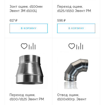
Зонт оцинк. d100мм
Переход оцинк.
Эвент ЗМ d100Ц
d125/d150 Эвент РМ
125/150Ц
617 ₽
596 ₽
В КОРЗИНУ
В КОРЗИНУ
Переход оцинк.
Отвод оцинк.
d100/d125 Эвент РМ
d100х90гр. Эвент
100/125Ц