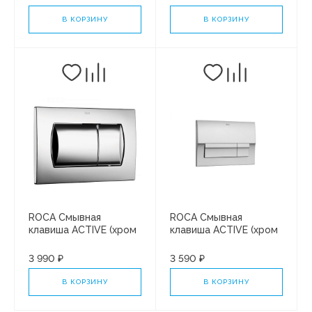
(893104680)
В КОРЗИНУ
В КОРЗИНУ
ROCA Смывная
ROCA Смывная
клавиша ACTIVE (хром
клавиша ACTIVE (хром
глянцевый) 8901160B1
матовый) 8901170B2 к
к ПЭК Roca
ПЭК Roca
3 990 ₽
3 590 ₽
(893104680)
В КОРЗИНУ
В КОРЗИНУ