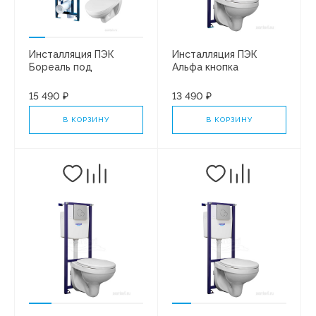
Инсталляция ПЭК
Инсталляция ПЭК
Бореаль под
Альфа кнопка
унит+кнопка БЕЛАЯ +
БЕЛАЯ+сид РР БЕЗ
сиденье SC б/с
Микролифта
15 490 ₽
13 490 ₽
1WH302464
В КОРЗИНУ
В КОРЗИНУ