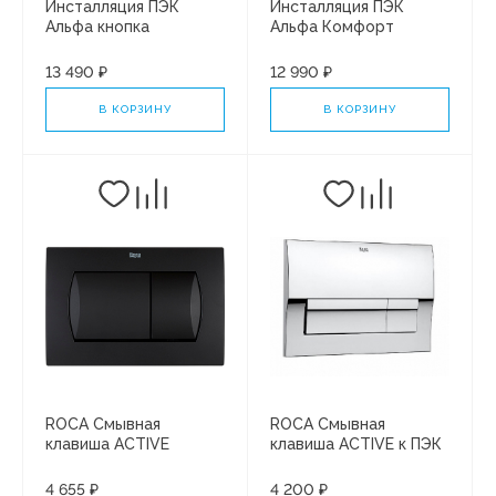
Инсталляция ПЭК
Инсталляция ПЭК
Альфа кнопка
Альфа Комфорт
ХРОМ+сид PP БЕЗ
кнопка ХРОМ+сид PP
Микролифта
SC
13 490 ₽
12 990 ₽
В КОРЗИНУ
В КОРЗИНУ
ROCA Смывная
ROCA Смывная
клавиша ACTIVE
клавиша ACTIVE к ПЭК
(чёрный матовый)
Roca (хром глянцевый)
8901160B6 к ПЭК Roca
8901170B1
4 655 ₽
4 200 ₽