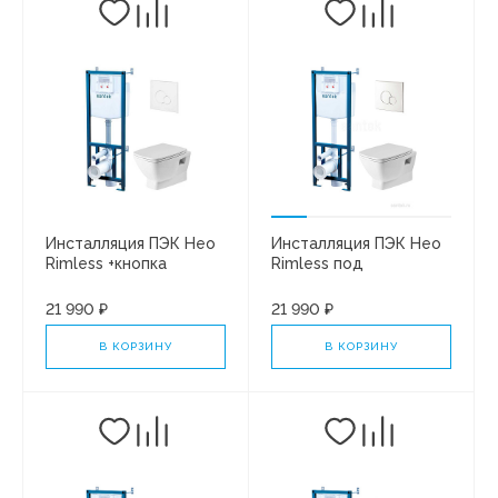
Инсталляция ПЭК Нео
Инсталляция ПЭК Нео
Rimless +кнопка
Rimless под
БЕЛАЯ+тонкое
унит+кнопка ХРОМ
сиденье SC
+сиденье SC
21 990 ₽
21 990 ₽
1WH501758
1WH501572
В КОРЗИНУ
В КОРЗИНУ