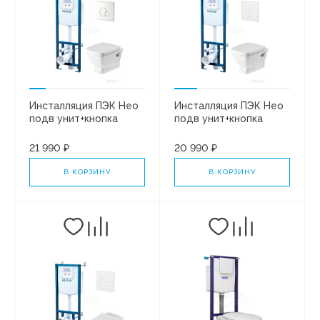
Инсталляция ПЭК Нео
Инсталляция ПЭК Нео
подв унит+кнопка
подв унит+кнопка
ХРОМ +сиденье SC
БЕЛАЯ+сиденье SC б/
1WH501543
с 1WH302463
21 990 ₽
20 990 ₽
В КОРЗИНУ
В КОРЗИНУ