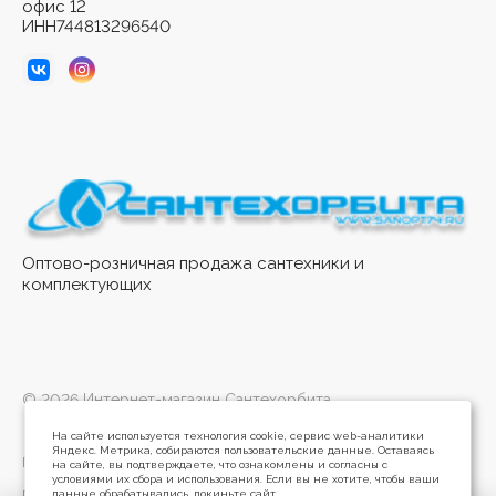
офис 12
ИНН744813296540
Оптово-розничная продажа сантехники и
комплектующих
© 2026 Интернет-магазин Сантехорбита
На сайте используется технология cookie, сервис web-аналитики
Яндекс. Метрика, собираются пользовательские данные. Оставаясь
Политика конфиденциальности
на сайте, вы подтверждаете, что ознакомлены и согласны с
условиями их сбора и использования. Если вы не хотите, чтобы ваши
данные обрабатывались, покиньте сайт.
Разработано в