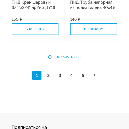
ПНД Кран шаровый
ПНД Труба напорная
3/4"х3/4" нр/нр ДУ16
из полиэтилена 40x4,5
(10/50)
150м Hasko СИНЯЯ
150 ₽
146 ₽
В КОРЗИНУ
В КОРЗИНУ
ПОКАЗАТЬ ЕЩЕ
1
2
3
4
5
Подписаться на