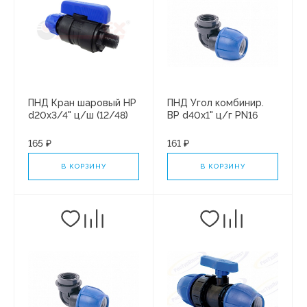
ПНД Кран шаровый НР
ПНД Угол комбинир.
d20х3/4" ц/ш (12/48)
ВР d40х1" ц/г PN16
(8/40)
165 ₽
161 ₽
В КОРЗИНУ
В КОРЗИНУ