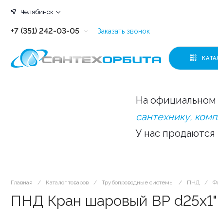
Челябинск
+7 (351) 242-03-05
Заказать звонок
+7 (351) 242-03-63
КАТА
+7 (351) 242-03-07
+7 (351) 242-03-43
На официальном 
+7 (351) 242-03-83
сантехнику, ком
У нас продаются
Главная
/
Каталог товаров
/
Трубопроводные системы
/
ПНД
/
Ф
ПНД Кран шаровый ВР d25х1" 