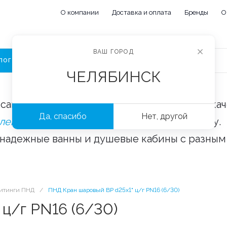
О компании
Доставка и оплата
Бренды
О
ВАШ ГОРОД
ЛОГ
ЧЕЛЯБИНСК
сайте «Сантехорбита» вы можете купить ка
Да, спасибо
Нет, другой
плектующие и аксессуары
оптом и в розницу.
 надежные ванны и душевые кабины с разным
итинги ПНД
/
ПНД Кран шаровый ВР d25х1" ц/г PN16 (6/30)
ц/г PN16 (6/30)