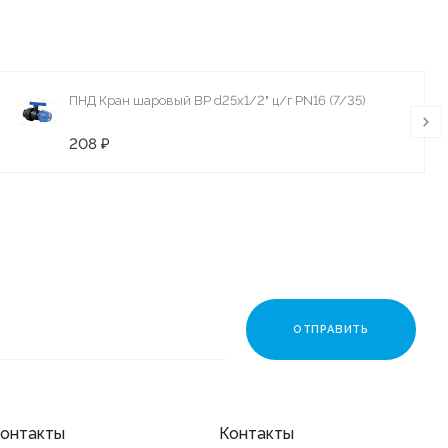
ПНД Кран шаровый ВР d25х1/2" ц/г PN16 (7/35)
208 ₽
онтакты
Контакты