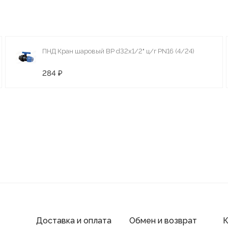
ПНД Кран шаровый ВР d32х1/2" ц/г PN16 (4/24)
284 ₽
Доставка и оплата
Обмен и возврат
К