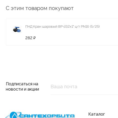
С этим товаром покупают
ПНД Кран шаровый ВР d32х1" ц/г PN16 (5/25)
282 ₽
Подписаться на
новости и акции
Каталог