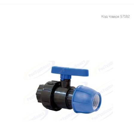
Код товара
57182