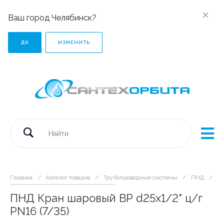
Ваш город Челябинск?
ДА
ИЗМЕНИТЬ
Главная
/
Каталог товаров
/
Трубопроводные системы
/
ПНД
/
Ф
ПНД Кран шаровый ВР d25х1/2" ц/г
PN16 (7/35)