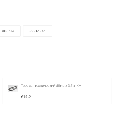
ОПЛАТА
ДОСТАВКА
Трос сантехнический d9мм х 3,5м "КМ"
614 ₽