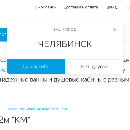
О компании
Доставка и оплата
Бренды
О
ВАШ ГОРОД
ЛОГ
ЧЕЛЯБИНСК
сайте «Сантехорбита» вы можете купить ка
Да, спасибо
Нет, другой
плектующие и аксессуары
оптом и в розницу.
 надежные ванны и душевые кабины с разным
/
Трос сантехнический d9мм х 2м "КМ"
2м "КМ"