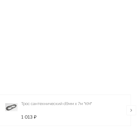
Трос сантехнический d9мм х 7м "КМ"
1 013 ₽