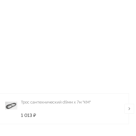
Трос сантехнический d9мм х 7м "КМ"
1 013 ₽