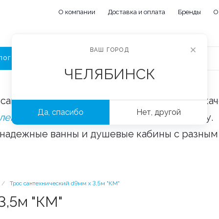
О компании
Доставка и оплата
Бренды
О
ВАШ ГОРОД
ЛОГ
ЧЕЛЯБИНСК
сайте «Сантехорбита» вы можете купить ка
Да, спасибо
Нет, другой
плектующие и аксессуары
оптом и в розницу.
 надежные ванны и душевые кабины с разным
/
Трос сантехнический d9мм х 3,5м "КМ"
3,5м "КМ"