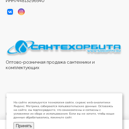
ИНН744813296540
Оптово-розничная продажа сантехники и
комплектующих
© 2026 Интернет-магазин Сантехорбита
На сайте используется технология cookie, сервис web-аналитики
Яндекс. Метрика, собираются пользовательские данные. Оставаясь
на сайте, вы подтверждаете, что ознакомлены и согласны с
Политика конфиденциальности
условиями их сбора и использования. Если вы не хотите, чтобы ваши
данные обрабатывались, покиньте сайт.
Разработано в
Принять