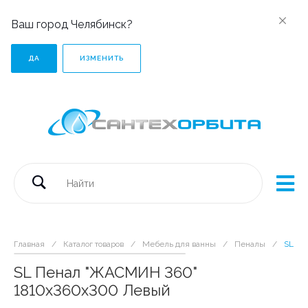
Ваш город Челябинск?
ДА
ИЗМЕНИТЬ
Главная
/
Каталог товаров
/
Мебель для ванны
/
Пеналы
/
SL Пе
SL Пенал "ЖАСМИН 360"
1810х360х300 Левый