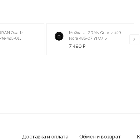
GRAN Quartz
Мойка ULGRAN Quartz d49
rte 425-01
Nora 485-07 УГОЛЬ
7 490 ₽
Доставка и оплата
Обмен и возврат
К