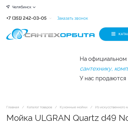
Челябинск
+7 (351) 242-03-05
Заказать звонок
+7 (351) 242-03-63
КАТА
+7 (351) 242-03-07
+7 (351) 242-03-43
На официальном 
+7 (351) 242-03-83
сантехнику, ком
У нас продаются
Главная
/
Каталог товаров
/
Кухонные мойки
/
Из искусственного 
Мойка ULGRAN Quartz d49 N