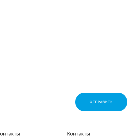
Мойка ULGRAN Quartz d49
Nora 485-06 ТРЮФЕЛЬ
7 490 ₽
онтакты
Контакты