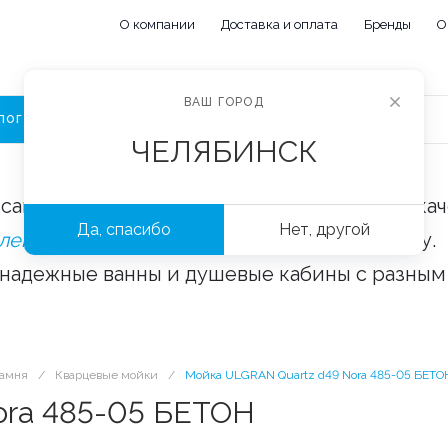
О компании
Доставка и оплата
Бренды
О
ВАШ ГОРОД
ЛОГ
ЧЕЛЯБИНСК
сайте «Сантехорбита» вы можете купить ка
Да, спасибо
Нет, другой
плектующие и аксессуары
оптом и в розницу.
 надежные ванны и душевые кабины с разным
камня
/
Кварцевые мойки
/
Мойка ULGRAN Quartz d49 Nora 485-05 БЕТО
ora 485-05 БЕТОН