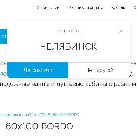
О компании
Доставка и оплата
Бренды
О
ВАШ ГОРОД
ЛОГ
ЧЕЛЯБИНСК
сайте «Сантехорбита» вы можете купить ка
Да, спасибо
Нет, другой
плектующие и аксессуары
оптом и в розницу.
 надежные ванны и душевые кабины с разным
Коврик для ванной 1-пр ZALEL 60x100 BORDO
EL 60x100 BORDO