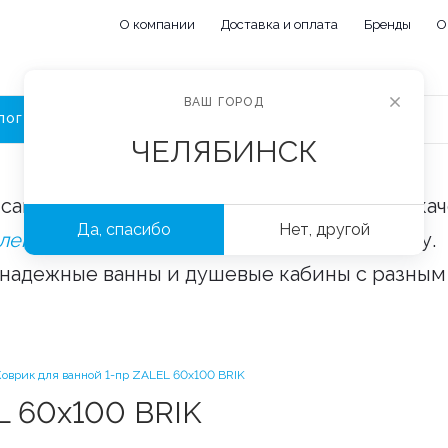
О компании
Доставка и оплата
Бренды
О
ВАШ ГОРОД
ЛОГ
ЧЕЛЯБИНСК
сайте «Сантехорбита» вы можете купить ка
Да, спасибо
Нет, другой
плектующие и аксессуары
оптом и в розницу.
 надежные ванны и душевые кабины с разным
Коврик для ванной 1-пр ZALEL 60x100 BRIK
L 60x100 BRIK