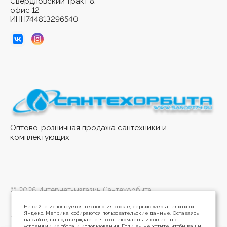
Свердловский тракт 8,
офис 12
ИНН744813296540
Оптово-розничная продажа сантехники и
комплектующих
© 2026 Интернет-магазин Сантехорбита
На сайте используется технология cookie, сервис web-аналитики
Яндекс. Метрика, собираются пользовательские данные. Оставаясь
Политика конфиденциальности
на сайте, вы подтверждаете, что ознакомлены и согласны с
условиями их сбора и использования. Если вы не хотите, чтобы ваши