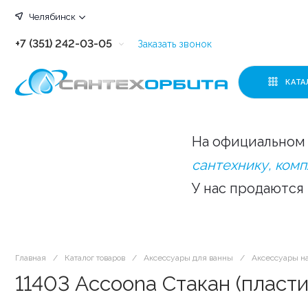
Челябинск
+7 (351) 242-03-05
Заказать звонок
+7 (351) 242-03-63
КАТА
+7 (351) 242-03-07
+7 (351) 242-03-43
На официальном 
+7 (351) 242-03-83
сантехнику, ком
У нас продаются
Главная
/
Каталог товаров
/
Аксессуары для ванны
/
Аксессуары н
11403 Accoona Стакан (пласти