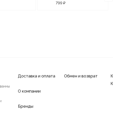
а вакуумной
присоске
799 ₽
Доставка и оплата
Обмен и возврат
К
К
 ванны
О компании
и
Бренды