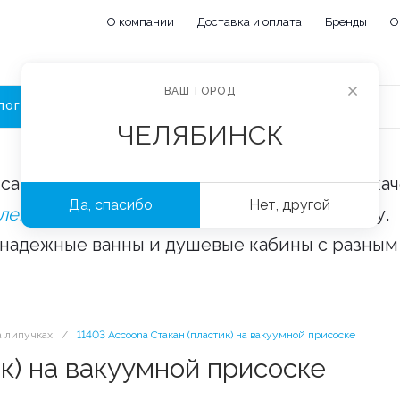
О компании
Доставка и оплата
Бренды
О
ВАШ ГОРОД
ЛОГ
ЧЕЛЯБИНСК
сайте «Сантехорбита» вы можете купить ка
Да, спасибо
Нет, другой
плектующие и аксессуары
оптом и в розницу.
 надежные ванны и душевые кабины с разным
а липучках
/
11403 Accoona Стакан (пластик) на вакуумной присоске
к) на вакуумной присоске