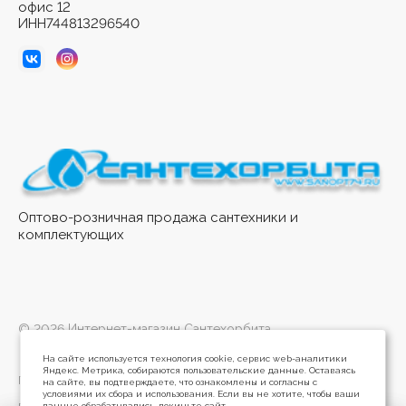
офис 12
ИНН744813296540
Оптово-розничная продажа сантехники и
комплектующих
© 2026 Интернет-магазин Сантехорбита
На сайте используется технология cookie, сервис web-аналитики
Яндекс. Метрика, собираются пользовательские данные. Оставаясь
Политика конфиденциальности
на сайте, вы подтверждаете, что ознакомлены и согласны с
условиями их сбора и использования. Если вы не хотите, чтобы ваши
данные обрабатывались, покиньте сайт.