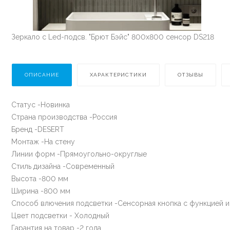
Зеркало с Led-подсв. "Брют Бэйс" 800х800 сенсор DS218
ОПИСАНИЕ
ХАРАКТЕРИСТИКИ
ОТЗЫВЫ
Статус -Новинка
Страна производства -Россия
Бренд -DESERT
Монтаж -На стену
Линии форм -Прямоугольно-округлые
Стиль дизайна -Современный
Высота -800 мм
Ширина -800 мм
Способ влючения подсветки -Сенсорная кнопка с функцией 
Цвет подсветки - Холодный
Гарантия на товар -2 года