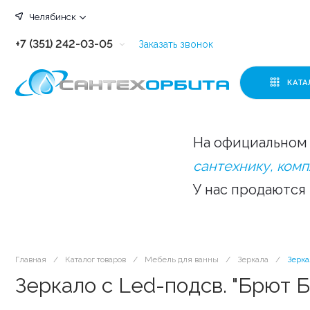
Челябинск
+7 (351) 242-03-05
Заказать звонок
+7 (351) 242-03-63
КАТА
+7 (351) 242-03-07
+7 (351) 242-03-43
На официальном 
+7 (351) 242-03-83
сантехнику, ком
У нас продаются
Главная
/
Каталог товаров
/
Мебель для ванны
/
Зеркала
/
Зерка
Зеркало с Led-подсв. "Брют 