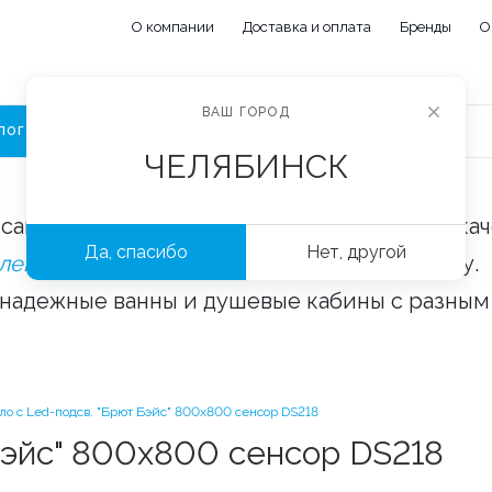
О компании
Доставка и оплата
Бренды
О
ВАШ ГОРОД
ЛОГ
ЧЕЛЯБИНСК
сайте «Сантехорбита» вы можете купить ка
Да, спасибо
Нет, другой
плектующие и аксессуары
оптом и в розницу.
 надежные ванны и душевые кабины с разным
ло с Led-подсв. "Брют Бэйс" 800х800 сенсор DS218
Бэйс" 800х800 сенсор DS218