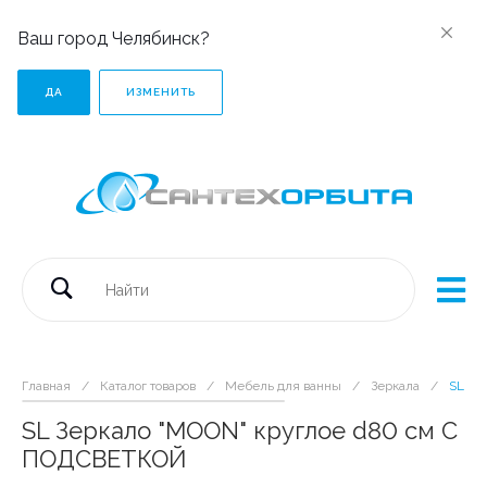
Ваш город Челябинск?
ДА
ИЗМЕНИТЬ
Главная
/
Каталог товаров
/
Мебель для ванны
/
Зеркала
/
SL Зе
SL Зеркало "MOON" круглое d80 см С
ПОДСВЕТКОЙ