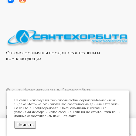
Оптово-розничная продажа сантехники и
комплектующих
© 2026 Интернет-магазин Сантехорбита
На сайте используется технология cookie, сервис web-аналитики
Яндекс. Метрика, собираются пользовательские данные. Оставаясь
Политика конфиденциальности
на сайте, вы подтверждаете, что ознакомлены и согласны с
условиями их сбора и использования. Если вы не хотите, чтобы ваши
данные обрабатывались, покиньте сайт.
Разработано в
Принять
Главная
Главная
Кабинет
Кабинет
Корзина
Корзина
Избранные
Избранные
Сравнение
Сравнение