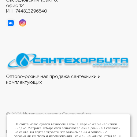
Свердловский тракт 8,
офис 12
ИНН744813296540
Оптово-розничная продажа сантехники и
комплектующих
© 2026 Интернет-магазин Сантехорбита
На сайте используется технология cookie, сервис web-аналитики
Яндекс. Метрика, собираются пользовательские данные. Оставаясь
Политика конфиденциальности
на сайте, вы подтверждаете, что ознакомлены и согласны с
условиями их сбора и использования. Если вы не хотите, чтобы ваши