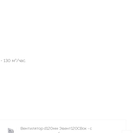
 130 м³/час.
Вентилятор d120мм Эвент120СВок - с