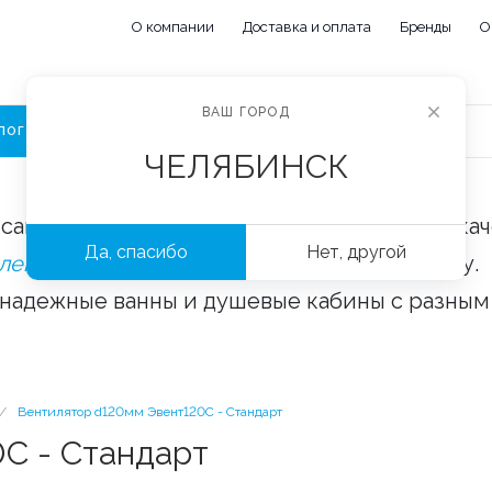
О компании
Доставка и оплата
Бренды
О
ВАШ ГОРОД
ЛОГ
ЧЕЛЯБИНСК
сайте «Сантехорбита» вы можете купить ка
Да, спасибо
Нет, другой
плектующие и аксессуары
оптом и в розницу.
 надежные ванны и душевые кабины с разным
/
Вентилятор d120мм Эвент120С - Стандарт
С - Стандарт