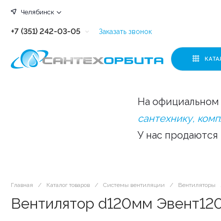
Челябинск
+7 (351) 242-03-05
Заказать звонок
+7 (351) 242-03-63
КАТА
+7 (351) 242-03-07
+7 (351) 242-03-43
На официальном 
+7 (351) 242-03-83
сантехнику, ком
У нас продаются
Главная
/
Каталог товаров
/
Системы вентиляции
/
Вентиляторы
Вентилятор d120мм Эвент120