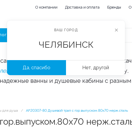
О компании
Доставка и оплата
Бренды
О
ВАШ ГОРОД
ЛОГ
ЧЕЛЯБИНСК
сайте «Сантехорбита» вы можете купить ка
Да, спасибо
Нет, другой
плектующие и аксессуары
оптом и в розницу.
 надежные ванны и душевые кабины с разным
ы для душа
/
AF20307-80 Душевой трап с гор.выпуском.80х70 нерж.сталь
гор.выпуском.80х70 нерж.стал