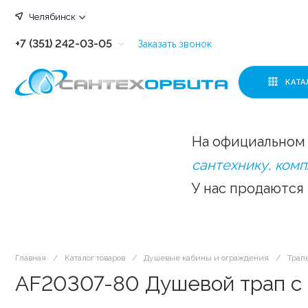
Челябинск
+7 (351) 242-03-05
Заказать звонок
+7 (351) 242-03-63
КАТА
+7 (351) 242-03-07
+7 (351) 242-03-43
На официальном 
+7 (351) 242-03-83
сантехнику, ком
У нас продаются
Главная
/
Каталог товаров
/
Душевые кабины и ограждения
/
Трап
AF20307-80 Душевой трап с 