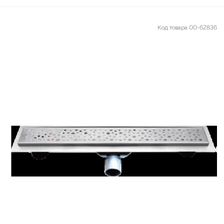
Код товара
00-62836