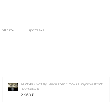
ОПЛАТА
ДОСТАВКА
AF20410C-20 Душевой трап с гориз.выпуском.10х20
нерж.сталь.
2 960 ₽