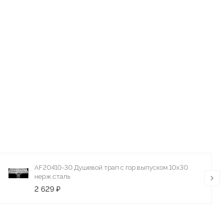
AF20410-30 Душевой трап с гор.выпуском.10х30
нерж.сталь
2 629 ₽