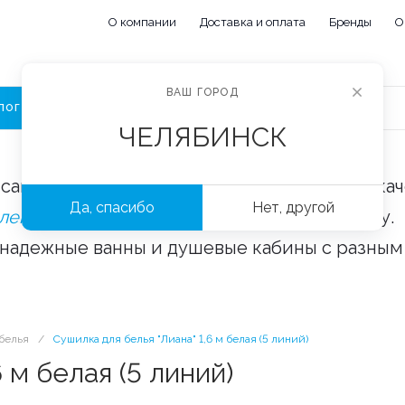
О компании
Доставка и оплата
Бренды
О
ВАШ ГОРОД
ЛОГ
ЧЕЛЯБИНСК
сайте «Сантехорбита» вы можете купить ка
Да, спасибо
Нет, другой
плектующие и аксессуары
оптом и в розницу.
 надежные ванны и душевые кабины с разным
белья
/
Сушилка для белья "Лиана" 1,6 м белая (5 линий)
 м белая (5 линий)