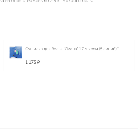
а на один стержень до 2,5 кг мокрого белья.
Сушилка для белья "Лиана" 1,7 м хром (5 линий)**
1 175 ₽