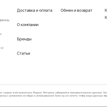
Доставка и оплата
Обмен и возврат
К
К
 ванны
О компании
и
Бренды
 и
Статьи
Политика конфиденциальности
kie, сервис web-аналитики Яндекс. Метрика, собираются пользовательские данные. Ост
асны с условиями их сбора и использования. Если вы не хотите, чтобы ваши данные об