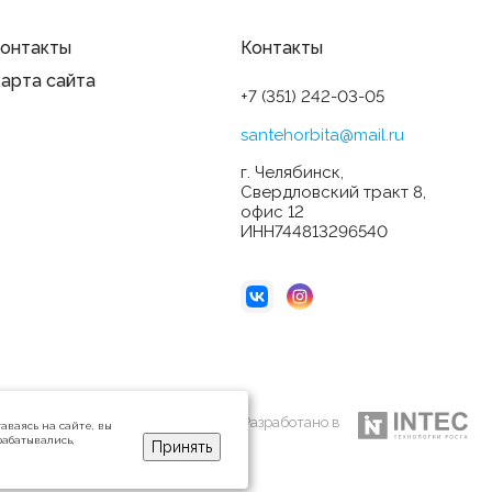
онтакты
Контакты
арта сайта
+7 (351) 242-03-05
santehorbita@mail.ru
г. Челябинск,
Свердловский тракт 8,
офис 12
ИНН744813296540
Разработано в
аваясь на сайте, вы
рабатывались,
Принять