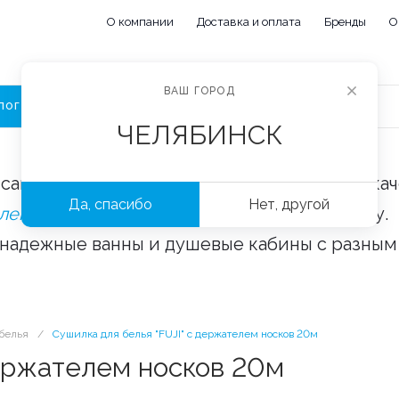
О компании
Доставка и оплата
Бренды
О
ВАШ ГОРОД
ЛОГ
ЧЕЛЯБИНСК
сайте «Сантехорбита» вы можете купить ка
Да, спасибо
Нет, другой
плектующие и аксессуары
оптом и в розницу.
 надежные ванны и душевые кабины с разным
белья
/
Сушилка для белья "FUJI" с держателем носков 20м
держателем носков 20м