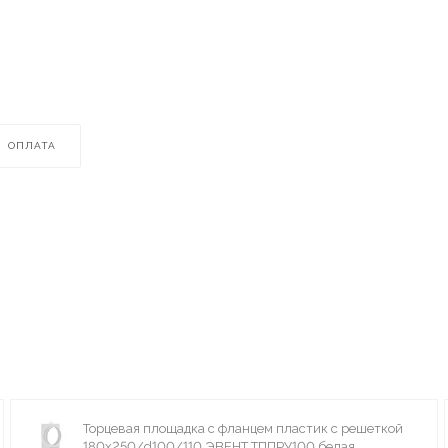
ОПЛАТА
Торцевая площадка с фланцем пластик с решеткой
180х250/d100/110 ЭВЕНТ ТППРУ100 белая