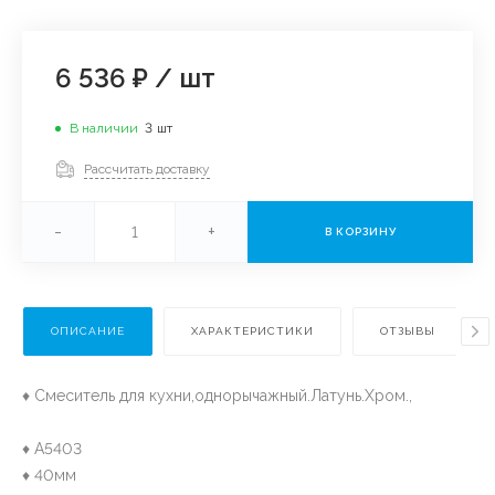
6 536 ₽
/
шт
В наличии
3
шт
Рассчитать доставку
-
+
В КОРЗИНУ
ОПИСАНИЕ
ХАРАКТЕРИСТИКИ
ОТЗЫВЫ
♦ Смеситель для кухни,однорычажный.Латунь.Хром.,
♦ A5403
♦ 40мм