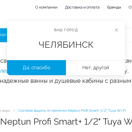
О компании
Доставка и оплата
Бренды
О
ВАШ ГОРОД
ЛОГ
ЧЕЛЯБИНСК
сайте «Сантехорбита» вы можете купить ка
Да, спасибо
Нет, другой
плектующие и аксессуары
оптом и в розницу.
 надежные ванны и душевые кабины с разным
и воды
/
Система защиты от протечки Neptun Profi Smart+ 1/2" Tuya Wi-Fi
eptun Profi Smart+ 1/2" Tuya W