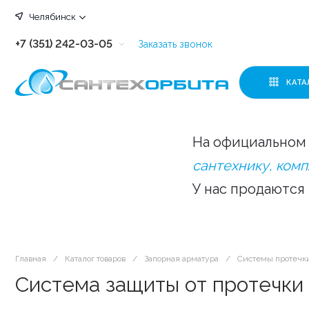
Челябинск
+7 (351) 242-03-05
Заказать звонок
+7 (351) 242-03-63
КАТА
+7 (351) 242-03-07
+7 (351) 242-03-43
На официальном 
+7 (351) 242-03-83
сантехнику, ком
У нас продаются
Главная
/
Каталог товаров
/
Запорная арматура
/
Системы протечк
Система защиты от протечки N