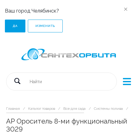
Ваш город Челябинск?
ДА
ИЗМЕНИТЬ
Главная
/
Каталог товаров
/
Все для сада
/
Системы полива
/
AP
AP Ороситель 8-ми функциональный
3029