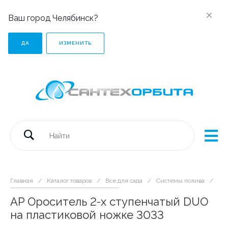
Ваш город Челябинск?
ДА
ИЗМЕНИТЬ
Главная
/
Каталог товаров
/
Все для сада
/
Системы полива
/
AP 
AP Ороситель 2-х ступенчатый DUO
на пластиковой ножке 3033