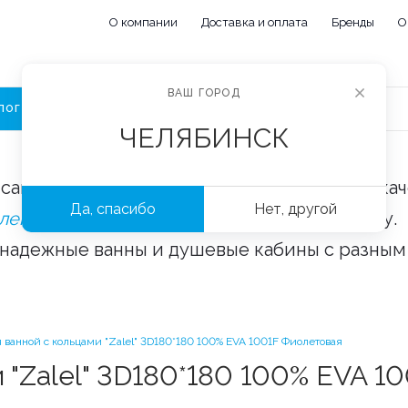
О компании
Доставка и оплата
Бренды
О
ВАШ ГОРОД
ЛОГ
ЧЕЛЯБИНСК
сайте «Сантехорбита» вы можете купить ка
Да, спасибо
Нет, другой
плектующие и аксессуары
оптом и в розницу.
 надежные ванны и душевые кабины с разным
 ванной с кольцами "Zalel" 3D180*180 100% ЕVA 1001F Фиолетовая
 "Zalel" 3D180*180 100% ЕVA 1