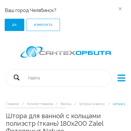
Ваш город Челябинск?
ДА
ИЗМЕНИТЬ
Главная
/
Каталог товаров
/
Ванны
/
Шторки в ванну
/
Штора для 
Штора для ванной с кольцами
полиэстр (ткань) 180х200 Zalel