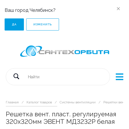
Ваш город Челябинск?
ДА
ИЗМЕНИТЬ
Главная
/
Каталог товаров
/
Системы вентиляции
/
Решетки венти
Решетка вент. пласт. регулируемая
320х320мм ЭВЕНТ МД3232P белая