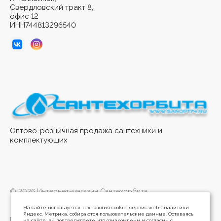
Свердловский тракт 8,
офис 12
ИНН744813296540
Оптово-розничная продажа сантехники и
комплектующих
© 2026 Интернет-магазин Сантехорбита
На сайте используется технология cookie, сервис web-аналитики
Яндекс. Метрика, собираются пользовательские данные. Оставаясь
Политика конфиденциальности
на сайте, вы подтверждаете, что ознакомлены и согласны с