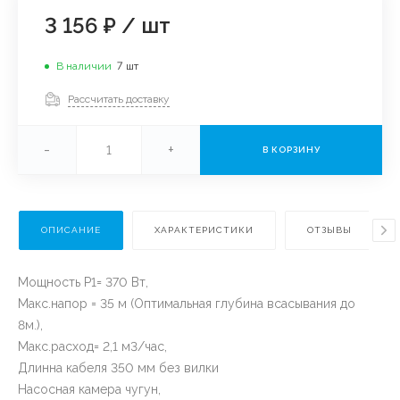
3 156 ₽
/
шт
В наличии
7
шт
Рассчитать доставку
-
+
В КОРЗИНУ
ОПИСАНИЕ
ХАРАКТЕРИСТИКИ
ОТЗЫВЫ
Мощность P1= 370 Вт,
Макс.напор = 35 м (Оптимальная глубина всасывания до
8м.),
Макс.расход= 2,1 м3/час,
Длинна кабеля 350 мм без вилки
Насосная камера чугун,