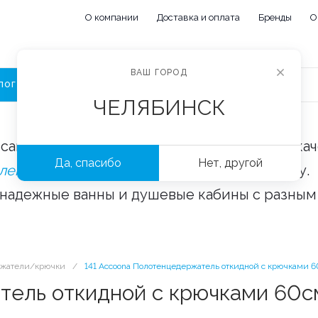
О компании
Доставка и оплата
Бренды
О
ВАШ ГОРОД
ЛОГ
ЧЕЛЯБИНСК
сайте «Сантехорбита» вы можете купить ка
Да, спасибо
Нет, другой
плектующие и аксессуары
оптом и в розницу.
 надежные ванны и душевые кабины с разным
ржатели/крючки
/
141 Accoona Полотенцедержатель откидной с крючками 6
тель откидной с крючками 60см