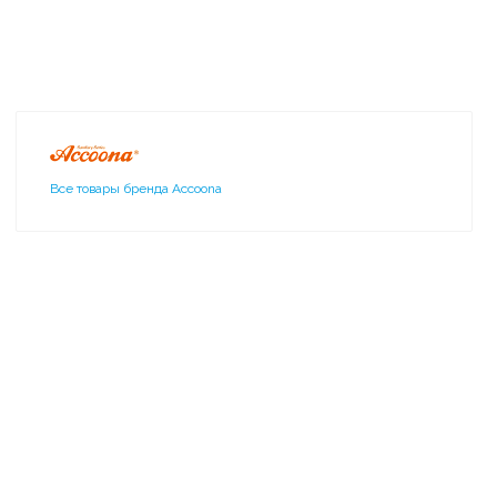
Все товары бренда Accoona
144 Accoona Полка с
полотенцедержателем 60см
3 255 ₽