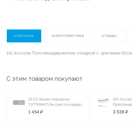
ОПИСАНИЕ
ХАРАКТЕРИСТИКИ
ОТЗЫВЫ
141 Accoona Полотенцедержатель откидной с крючками 60см
С этим товаром покупают
15-1,5 Экран под ванну
143 Accoo
"ОПТИМА"1,5м светло-серый
Полотенц
мрамор
откидной 
1 454 ₽
3 538 ₽
(1/10)