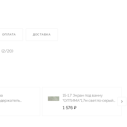
ОПЛАТА
ДОСТАВКА
 (2/20)
na
15-1,7 Экран под ванну
едержатель
"ОПТИМА"1,7м светло-серый
с крючками 60см
мрамор
1 576 ₽