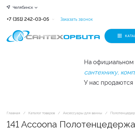
Челябинск
+7 (351) 242-03-05
Заказать звонок
+7 (351) 242-03-63
КАТА
+7 (351) 242-03-07
+7 (351) 242-03-43
На официальном 
+7 (351) 242-03-83
сантехнику, ком
У нас продаются
Главная
/
Каталог товаров
/
Аксессуары для ванны
/
Полотенцеде
141 Accoona Полотенцедержа