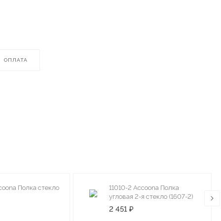
ОПЛАТА
ccoona Полка стекло
11010-2 Accoona Полка
угловая 2-я стекло (1607-2)
2 451 ₽