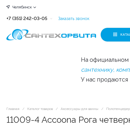
Челябинск
+7 (351) 242-03-05
Заказать звонок
+7 (351) 242-03-63
КАТА
+7 (351) 242-03-07
+7 (351) 242-03-43
На официальном 
+7 (351) 242-03-83
сантехнику, ком
У нас продаются
Главная
/
Каталог товаров
/
Аксессуары для ванны
/
Полотенцеде
11009-4 Accoona Рога четверн