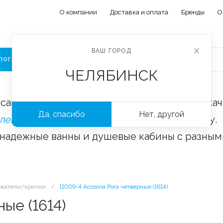
О компании
Доставка и оплата
Бренды
О
ВАШ ГОРОД
ЛОГ
ЧЕЛЯБИНСК
сайте «Сантехорбита» вы можете купить ка
Да, спасибо
Нет, другой
плектующие и аксессуары
оптом и в розницу.
 надежные ванны и душевые кабины с разным
ржатели/крючки
/
11009-4 Accoona Рога четверные (1614)
ые (1614)