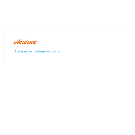
Все товары бренда Accoona
11010-3 Accoona Полка
угловая 3-я стекло (1607-3)
3 302 ₽