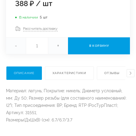
388 ₽
/
шт
В наличии
5
шт
Рассчитать доставку
-
+
В КОРЗИНУ
ОПИСАНИЕ
ХАРАКТЕРИСТИКИ
ОТЗЫВЫ
Материал: латунь; Покрытие: никель; Диаметр условный,
мм: Ду 50; Размер резьбы (для составного наименования):
(2"); Тип присоединения: ВР; Бренд: RTP (РосТурПласт);
Артикул: 31551;
Размеры(ДхШхВ) (см): 6.7/6.7/3.7