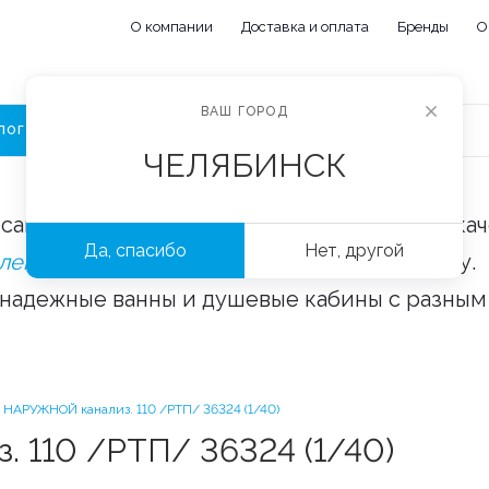
О компании
Доставка и оплата
Бренды
О
ВАШ ГОРОД
ЛОГ
ЧЕЛЯБИНСК
сайте «Сантехорбита» вы можете купить ка
Да, спасибо
Нет, другой
плектующие и аксессуары
оптом и в розницу.
 надежные ванны и душевые кабины с разным
 НАРУЖНОЙ канализ. 110 /РТП/ 36324 (1/40)
 110 /РТП/ 36324 (1/40)