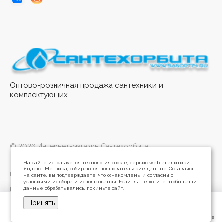
Оптово-розничная продажа сантехники и
комплектующих
© 2026 Интернет-магазин Сантехорбита
На сайте используется технология cookie, сервис web-аналитики
Яндекс. Метрика, собираются пользовательские данные. Оставаясь
Политика конфиденциальности
на сайте, вы подтверждаете, что ознакомлены и согласны с
условиями их сбора и использования. Если вы не хотите, чтобы ваши
данные обрабатывались, покиньте сайт.
Разработано в
Принять
Главная
Главная
Кабинет
Кабинет
Корзина
Корзина
Избранные
Избранные
Сравнение
Сравнение