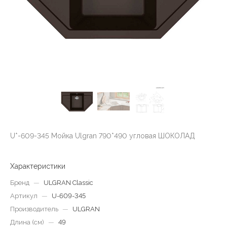
U*-609-345 Мойка Ulgran 790*490 угловая ШОКОЛАД
Характеристики
Бренд
—
ULGRAN Classic
Артикул
—
U-609-345
Производитель
—
ULGRAN
Длина (см)
—
49