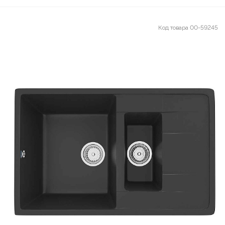
Код товара
00-59245