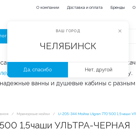
О компании
Доставка и оплата
Бренды
О
ВАШ ГОРОД
ЛОГ
ЧЕЛЯБИНСК
сайте «Сантехорбита» вы можете купить ка
Да, спасибо
Нет, другой
плектующие и аксессуары
оптом и в розницу.
 надежные ванны и душевые кабины с разным
камня
/
Мраморные мойки
/
U-205-344 Мойка Ulgran 770*500 1,5чаши 
0*500 1,5чаши УЛЬТРА-ЧЕРНАЯ