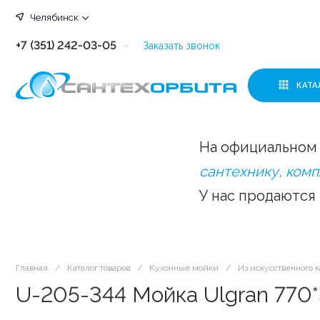
Челябинск
+7 (351) 242-03-05
Заказать звонок
+7 (351) 242-03-63
КАТА
+7 (351) 242-03-07
+7 (351) 242-03-43
На официальном 
+7 (351) 242-03-83
сантехнику, ком
У нас продаются
Главная
/
Каталог товаров
/
Кухонные мойки
/
Из искусственного 
U-205-344 Мойка Ulgran 77