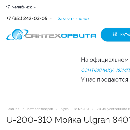
Челябинск
+7 (351) 242-03-05
Заказать звонок
+7 (351) 242-03-63
КАТА
+7 (351) 242-03-07
+7 (351) 242-03-43
На официальном 
+7 (351) 242-03-83
сантехнику, ком
У нас продаются
Главная
/
Каталог товаров
/
Кухонные мойки
/
Из искусственного 
U-200-310 Мойка Ulgran 840