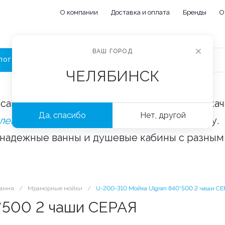
О компании
Доставка и оплата
Бренды
О
ВАШ ГОРОД
ЛОГ
ЧЕЛЯБИНСК
сайте «Сантехорбита» вы можете купить ка
Да, спасибо
Нет, другой
плектующие и аксессуары
оптом и в розницу.
 надежные ванны и душевые кабины с разным
камня
/
Мраморные мойки
/
U-200-310 Мойка Ulgran 840*500 2 чаши СЕ
*500 2 чаши СЕРАЯ