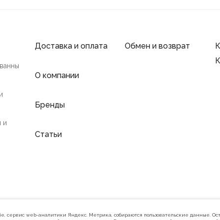
Доставка и оплата
Обмен и возврат
К
К
 ванны
О компании
и
Бренды
 и
Статьи
Политика конфиденциальности
kie, сервис web-аналитики Яндекс. Метрика, собираются пользовательские данные. Ост